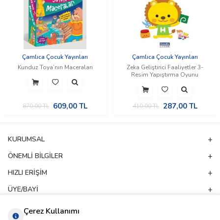
Çamlıca Çocuk Yayınları
Çamlıca Çocuk Yayınları
Kunduz Toya’nın Maceraları
Zeka Geliştirici Faaliyetler 3-
Resim Yapıştırma Oyunu
609,00
TL
287,00
TL
870,00
TL
410,00
TL
KURUMSAL
ÖNEMLI BILGILER
HIZLI ERIŞIM
ÜYE/BAYI
ADRES & İLETIŞIM
Çerez Kullanımı