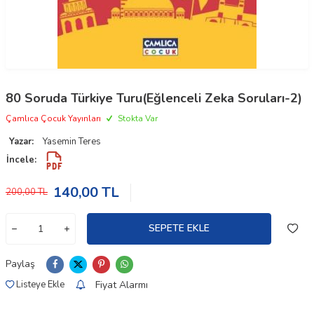
80 Soruda Türkiye Turu(Eğlenceli Zeka Soruları-2)
Çamlıca Çocuk Yayınları
Stokta Var
Yazar:
Yasemin Teres
İncele:
140,00
TL
200,00
TL
SEPETE EKLE
Paylaş
Fiyat Alarmı
Listeye Ekle