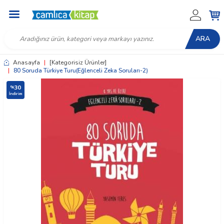
ARA
Anasayfa
|
[Kategorisiz Ürünler]
|
80 Soruda Türkiye Turu(Eğlenceli Zeka Soruları-2)
30
%
İndirim