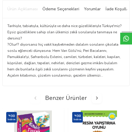
Ürün Açıklaması
Ödeme Seçenekleri
Yorumlar
İade Koşulları
W
h
t
a
p
p
D
e
s
e
H
a
t
t
Tarihiyle, tabiatıyla, kültürüyle ve daha nice güzellikleriyle Türkiye'miz?
Eşsiz güzelliklere sahip olan ülkemizi zekâ sorularıyla tanımaya ne
dersiniz?
?Olur!? diyorsanız hiç vakit kaybetmeden dalalım soruların çikolata
soslu eğlenceli dünyasına. Hem Van Gölü'nü, Peri Bacalarını,
Pamukkale'yi, Safranbolu Evlerini, camileri, türbeleri, kaleleri, kapıları,
köprüleri, dağları, tepeleri, nehirleri, denizleri gezme imkânı bulalım
hem de bunlarla ilgili zekâ sorularını çözmenin keyfini yaşayalım.
Açalım kitabımızı, çözelim sorularımızı, gezelim ülkemizi...
Benzer Ürünler
30
30
%
%
İndirim
İndirim