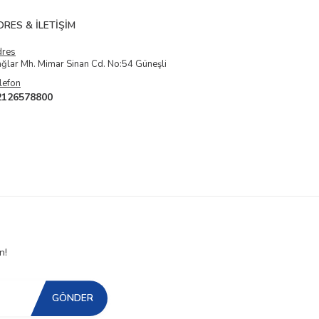
DRES & İLETIŞIM
dres
ğlar Mh. Mimar Sinan Cd. No:54 Güneşli
lefon
2126578800
n!
GÖNDER