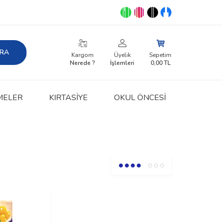
RA
Kargom
Üyelik
Sepetim
Nerede ?
İşlemleri
0,00
TL
MELER
KIRTASIYE
OKUL ÖNCESİ