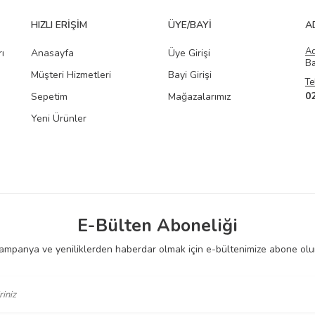
HIZLI ERIŞIM
ÜYE/BAYI
A
A
ı
Anasayfa
Üye Girişi
Ba
Müşteri Hizmetleri
Bayi Girişi
Te
0
Sepetim
Mağazalarımız
Yeni Ürünler
E-Bülten Aboneliği
ampanya ve yeniliklerden haberdar olmak için e-bültenimize abone olu