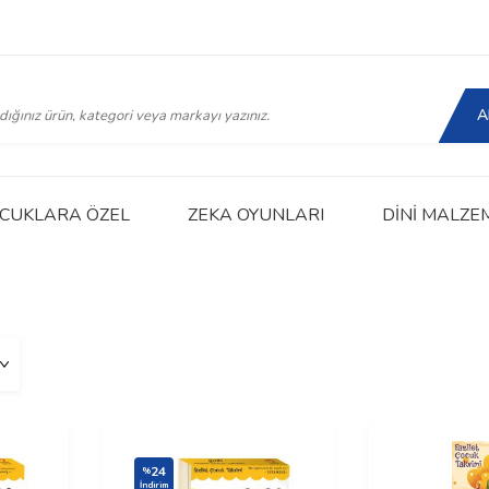
A
CUKLARA ÖZEL
ZEKA OYUNLARI
DINI MALZE
24
%
İndirim