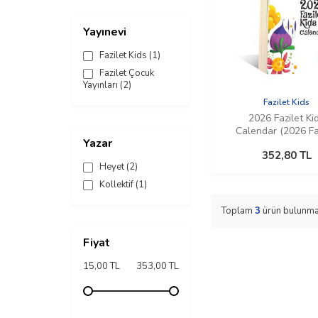
Yayınevi
Fazilet Kids
(1)
Fazilet Çocuk
Yayınları
(2)
Fazilet Kids
2026 Fazilet Ki
Calendar (2026 Fa
Yazar
Çocuk Takvimi
352,80
TL
(İngilizce)
Heyet
(2)
Kollektif
(1)
Toplam
3
ürün bulunma
Fiyat
15,00 TL
353,00 TL