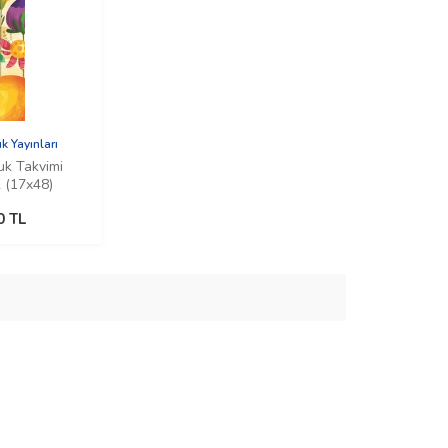
k Yayınları
uk Takvimi
 (17x48)
0
TL