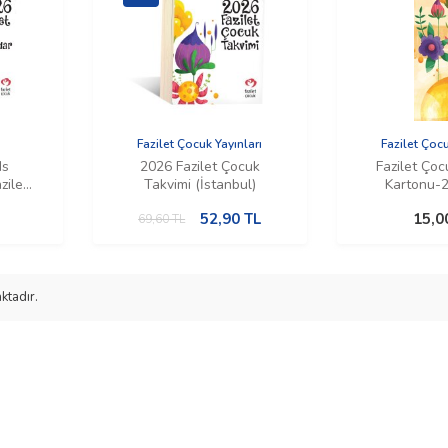
Fazilet Çocuk Yayınları
Fazilet Çocu
ds
2026 Fazilet Çocuk
Fazilet Çoc
zilet
Takvimi (İstanbul)
Kartonu-2
)
52,90
TL
15,0
69,60
TL
ktadır.