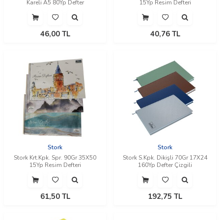
Kareli A5 80Yp Defter
15Yp Resim Defteri
46,00
TL
40,76
TL
Stork
Stork
Stork Krt.Kpk. Spr. 90Gr 35X50
Stork S.Kpk. Dikişli 70Gr 17X24
15Yp Resim Defteri
160Yp Defter Çizgili
61,50
TL
192,75
TL