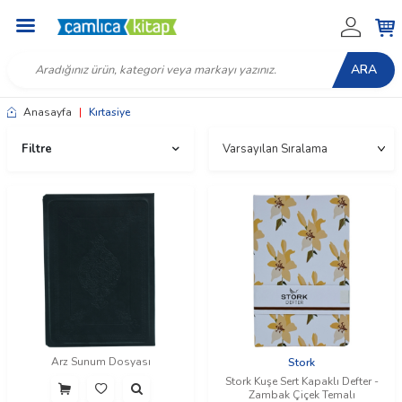
ARA
Anasayfa
|
Kırtasiye
Filtre
Arz Sunum Dosyası
Stork
Stork Kuşe Sert Kapaklı Defter -
Zambak Çiçek Temalı