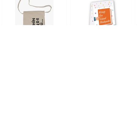
Yedikıta Postacı Kanvas Çanta
Çamlıca Kitap
Hediye Paketi 2
70,00
TL
15,00
TL
10
%
İndirim