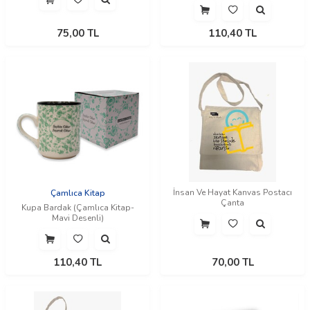
75,00
TL
110,40
TL
İnsan Ve Hayat Kanvas Postacı
Çamlıca Kitap
Çanta
Kupa Bardak (Çamlıca Kitap-
Mavi Desenli)
110,40
TL
70,00
TL