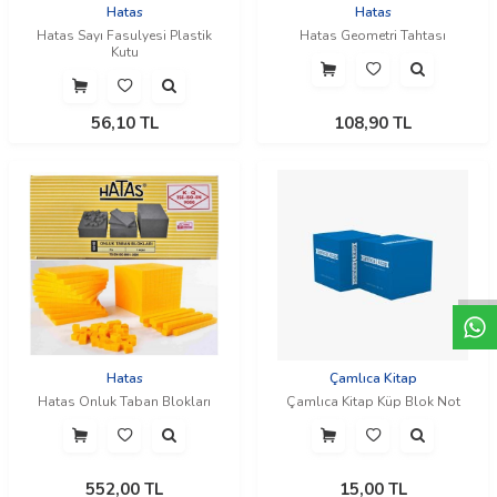
Hatas
Hatas
Hatas Sayı Fasulyesi Plastik
Hatas Geometri Tahtası
Kutu
56,10
TL
108,90
TL
W
h
t
a
p
p
D
e
s
e
H
a
t
t
Hatas
Çamlıca Kitap
Hatas Onluk Taban Blokları
Çamlıca Kitap Küp Blok Not
552,00
TL
15,00
TL