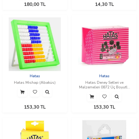
180,00
TL
14,30
TL
Hatas
Hatas
Hatas Mishap (Abaküs)
Hatas Deney Setleri ve
Malzemeleri 0872 Üç Boyutlu
Geometri
153,30
TL
153,30
TL