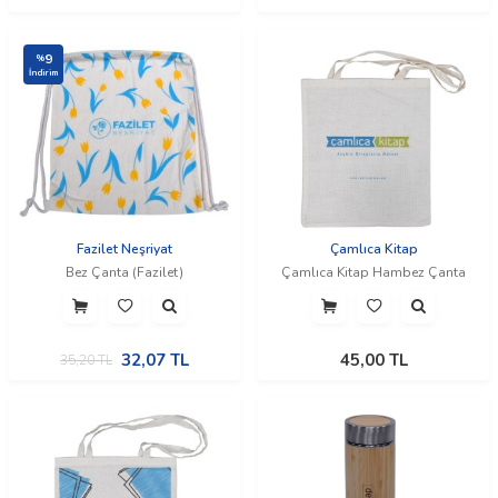
9
%
İndirim
Fazilet Neşriyat
Çamlıca Kitap
Bez Çanta (Fazilet)
Çamlıca Kitap Hambez Çanta
32,07
TL
45,00
TL
35,20
TL