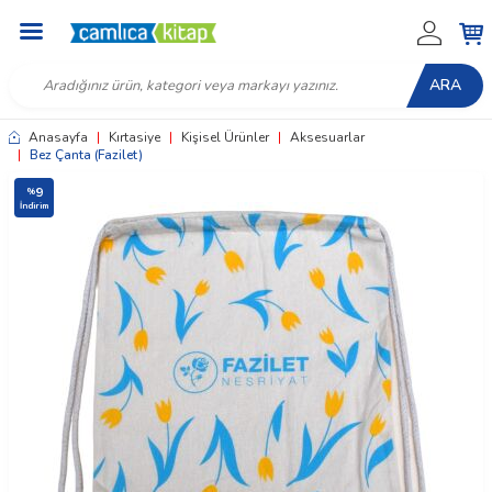
ARA
Anasayfa
|
Kırtasiye
|
Kişisel Ürünler
|
Aksesuarlar
|
Bez Çanta (Fazilet)
9
%
İndirim