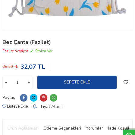
Bez Çanta (Fazilet)
Fazilet Neşriyat
Stokta Var
32,07
TL
35,20
TL
SEPETE EKLE
Paylaş
Fiyat Alarmı
Listeye Ekle
W
h
t
a
p
p
D
e
s
e
H
a
t
t
Ürün Açıklaması
Ödeme Seçenekleri
Yorumlar
İade Koşulları