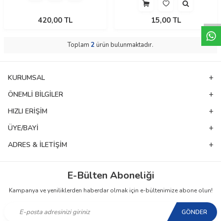
W
h
t
a
p
p
D
e
s
e
H
a
t
t
420,00
TL
15,00
TL
Toplam
2
ürün bulunmaktadır.
KURUMSAL
ÖNEMLI BILGILER
HIZLI ERIŞIM
ÜYE/BAYI
ADRES & İLETIŞIM
E-Bülten Aboneliği
Kampanya ve yeniliklerden haberdar olmak için e-bültenimize abone olun!
GÖNDER