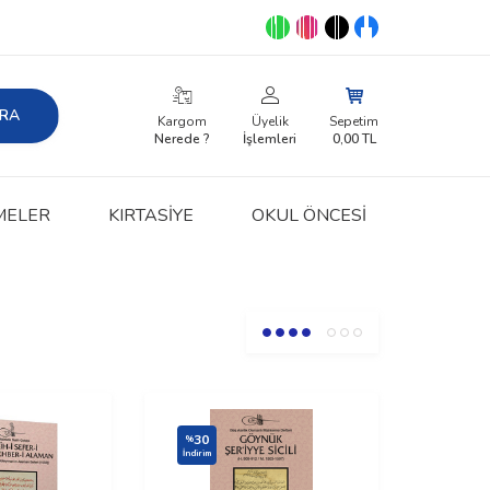
RA
Kargom
Üyelik
Sepetim
Nerede ?
İşlemleri
0,00
TL
MELER
KIRTASIYE
OKUL ÖNCESİ
30
%
İndirim