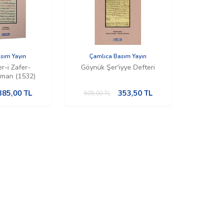
sım Yayın
Çamlıca Basım Yayın
er-i Zafer-
Göynük Şer'iyye Defteri
aman (1532)
385,00
TL
353,50
TL
505,00
TL