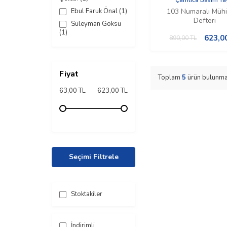
103 Numaralı Mü
Ebul Faruk Önal
(1)
Defteri
Süleyman Göksu
(1)
623,0
890,00
TL
Fiyat
Toplam
5
ürün bulunma
63,00 TL
623,00 TL
Seçimi Filtrele
Stoktakiler
İndirimli