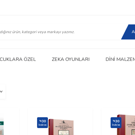
A
CUKLARA ÖZEL
ZEKA OYUNLARI
DINI MALZE
30
30
%
%
İndirim
İndirim