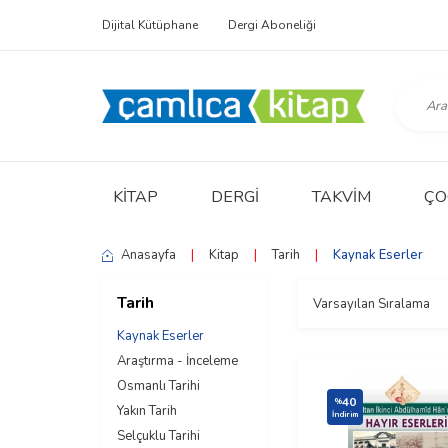
Dijital Kütüphane
Dergi Aboneliği
KITAP
DERGI
TAKVIM
ÇO
Anasayfa
|
Kitap
|
Tarih
|
Kaynak Eserler
Tarih
Kaynak Eserler
Araştırma - İnceleme
Osmanlı Tarihi
40
%
Yakın Tarih
İndirim
Selçuklu Tarihi