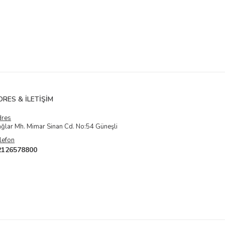
DRES & İLETIŞIM
dres
ğlar Mh. Mimar Sinan Cd. No:54 Güneşli
lefon
2126578800