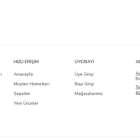
HIZLI ERIŞIM
ÜYE/BAYI
A
A
ı
Anasayfa
Üye Girişi
Ba
Müşteri Hizmetleri
Bayi Girişi
Te
0
Sepetim
Mağazalarımız
Yeni Ürünler