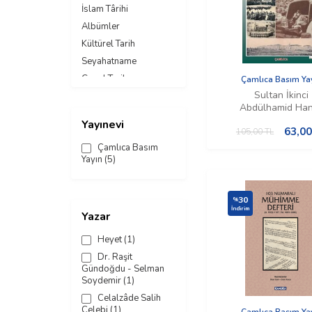
İslam Târihi
Albümler
Kültürel Tarih
Seyahatname
Genel Tarih
Çamlıca Basım Ya
Sultan İkinci
Abdülhamid Han
Hayır Eserleri
Yayınevi
63,00
105,00
TL
Çamlıca Basım
Yayın
(5)
30
%
İndirim
Yazar
Heyet
(1)
Dr. Raşit
Gündoğdu - Selman
Soydemir
(1)
Celalzâde Salih
Çelebi
(1)
Çamlıca Basım Ya