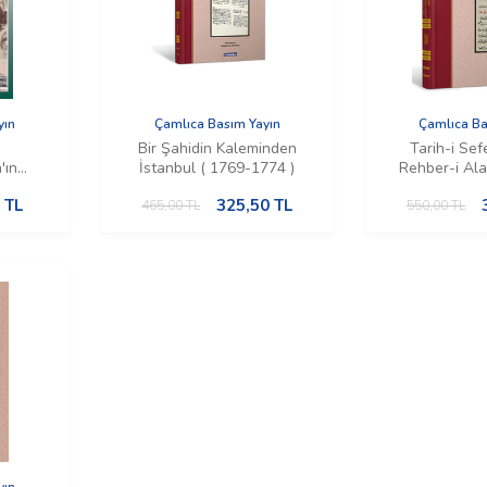
yın
Çamlıca Basım Yayın
Çamlıca Ba
Bir Şahidin Kaleminden
Tarih-i Sef
'ın
İstanbul ( 1769-1774 )
Rehber-i Al
TL
325,50
TL
465,00
TL
550,00
TL
yın