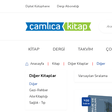
Dijital Kütüphane
Dergi Aboneliği
KITAP
DERGI
TAKVIM
ÇO
Anasayfa
|
Kitap
|
Diğer Kitaplar
|
Diğer
Diğer Kitaplar
Diğer
Gezi-Rehber
Aile Kitaplığı
30
%
Sağlık - Tıp
İndirim