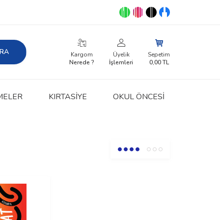
RA
Kargom
Üyelik
Sepetim
Nerede ?
İşlemleri
0,00
TL
MELER
KIRTASIYE
OKUL ÖNCESİ