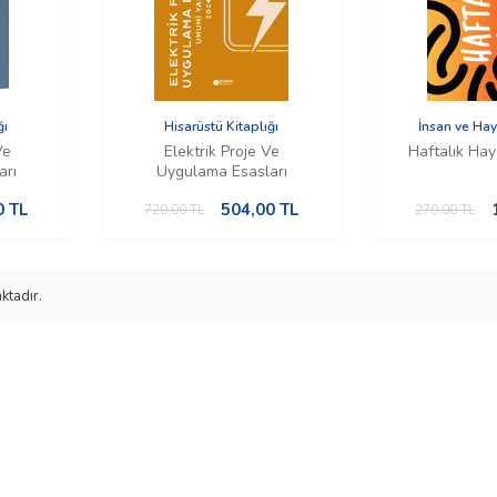
ğı
Hisarüstü Kitaplığı
İnsan ve Hay
Ve
Elektrik Proje Ve
Haftalık Hay
arı
Uygulama Esasları
0
TL
504,00
TL
720,00
TL
270,00
TL
ktadır.