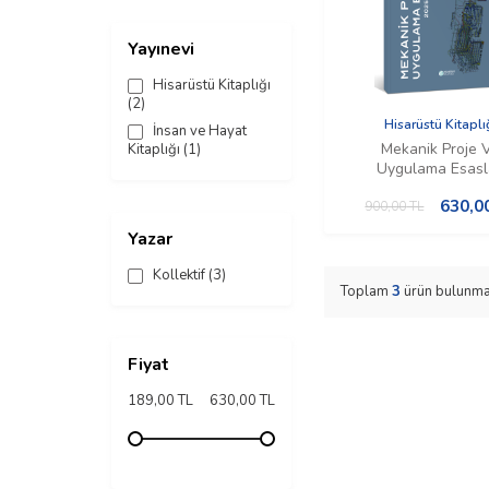
Yayınevi
Hisarüstü Kitaplığı
(2)
Hisarüstü Kitaplı
İnsan ve Hayat
Mekanik Proje 
Kitaplığı
(1)
Uygulama Esasl
630,0
900,00
TL
Yazar
Kollektif
(3)
Toplam
3
ürün bulunma
Fiyat
189,00 TL
630,00 TL