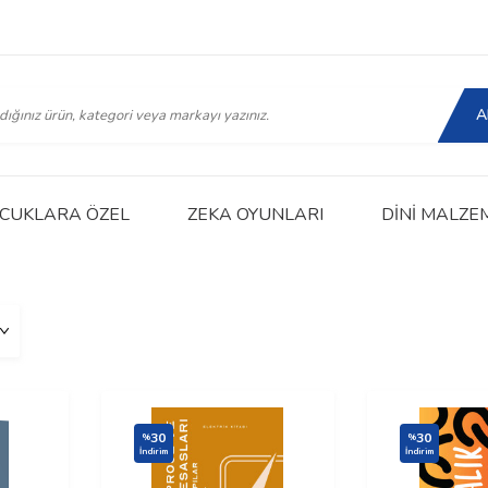
A
CUKLARA ÖZEL
ZEKA OYUNLARI
DINI MALZE
30
30
%
%
İndirim
İndirim