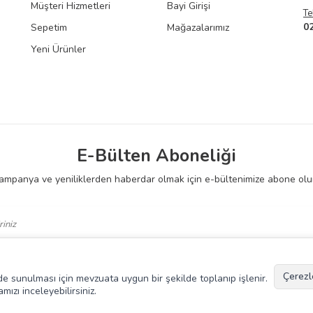
Müşteri Hizmetleri
Bayi Girişi
Te
0
Sepetim
Mağazalarımız
Yeni Ürünler
E-Bülten Aboneliği
ampanya ve yeniliklerden haberdar olmak için e-bültenimize abone olu
 Okudum, Kabul Ediyorum.
Çerezl
kilde sunulması için mevzuata uygun bir şekilde toplanıp işlenir.
amızı inceleyebilirsiniz.
T
-Soft
E-Ticaret
Sistemleriyle Hazırlanmıştır.