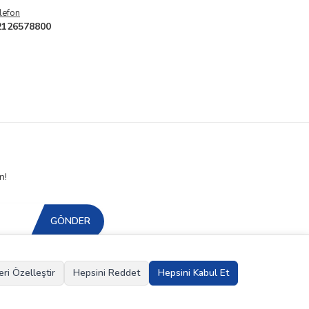
lefon
2126578800
n!
GÖNDER
eri Özelleştir
Hepsini Reddet
Hepsini Kabul Et