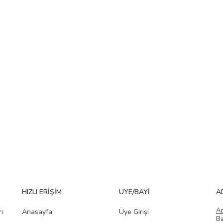
HIZLI ERIŞIM
ÜYE/BAYI
A
A
ı
Anasayfa
Üye Girişi
Ba