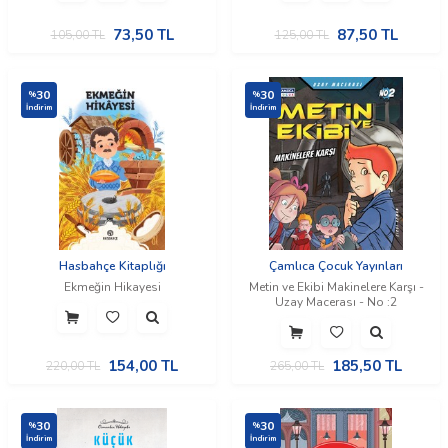
73,50
TL
87,50
TL
105,00
TL
125,00
TL
30
30
%
%
İndirim
İndirim
Hasbahçe Kitaplığı
Çamlıca Çocuk Yayınları
Ekmeğin Hikayesi
Metin ve Ekibi Makinelere Karşı -
Uzay Macerası - No :2
154,00
TL
185,50
TL
220,00
TL
265,00
TL
30
30
%
%
İndirim
İndirim