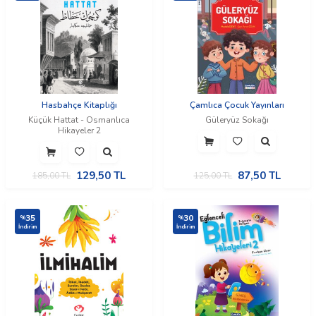
Hasbahçe Kitaplığı
Çamlıca Çocuk Yayınları
Küçük Hattat - Osmanlıca
Güleryüz Sokağı
Hikayeler 2
129,50
TL
87,50
TL
185,00
TL
125,00
TL
35
30
%
%
İndirim
İndirim