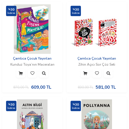
30
30
%
%
İndirim
İndirim
Çamlıca Çocuk Yayınları
Çamlıca Çocuk Yayınları
Kunduz Toya’nın Maceraları
Zihin Açıcı Sor Çöz Seti
609,00
TL
581,00
TL
870,00
TL
830,00
TL
30
30
%
%
İndirim
İndirim