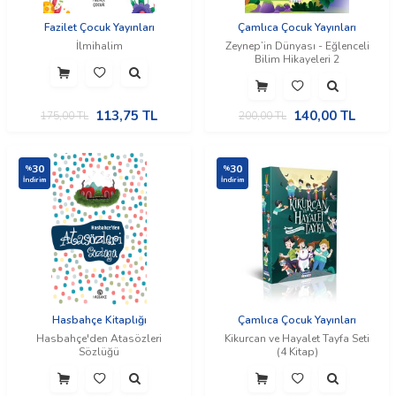
Fazilet Çocuk Yayınları
Çamlıca Çocuk Yayınları
İlmihalim
Zeynep’in Dünyası - Eğlenceli
Bilim Hikayeleri 2
113,75
TL
140,00
TL
175,00
TL
200,00
TL
30
30
%
%
İndirim
İndirim
Hasbahçe Kitaplığı
Çamlıca Çocuk Yayınları
Hasbahçe'den Atasözleri
Kikurcan ve Hayalet Tayfa Seti
Sözlüğü
(4 Kitap)