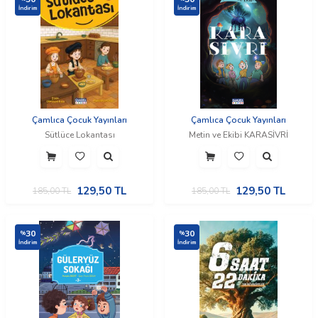
İndirim
İndirim
Çamlıca Çocuk Yayınları
Çamlıca Çocuk Yayınları
Sütlüce Lokantası
Metin ve Ekibi KARASİVRİ
129,50
TL
129,50
TL
185,00
TL
185,00
TL
30
30
%
%
İndirim
İndirim