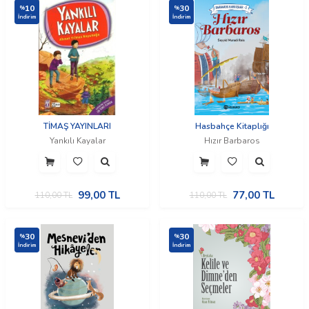
10
30
%
%
İndirim
İndirim
TİMAŞ YAYINLARI
Hasbahçe Kitaplığı
Yankılı Kayalar
Hızır Barbaros
99,00
TL
77,00
TL
110,00
TL
110,00
TL
30
30
%
%
İndirim
İndirim