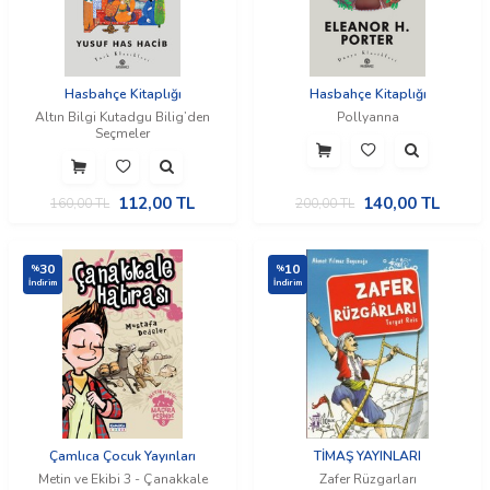
Hasbahçe Kitaplığı
Hasbahçe Kitaplığı
Altın Bilgi Kutadgu Bilig’den
Pollyanna
Seçmeler
112,00
TL
140,00
TL
160,00
TL
200,00
TL
30
10
%
%
İndirim
İndirim
Çamlıca Çocuk Yayınları
TİMAŞ YAYINLARI
Metin ve Ekibi 3 - Çanakkale
Zafer Rüzgarları