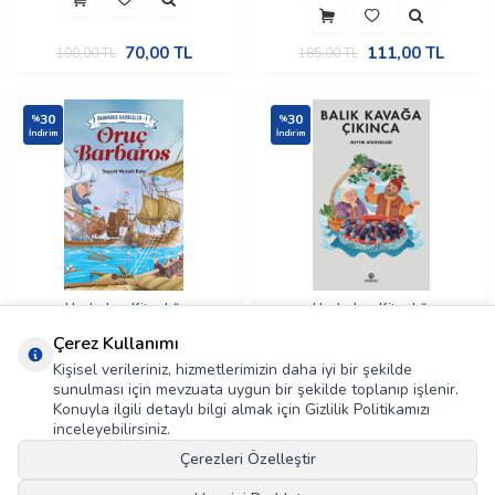
70,00
TL
111,00
TL
100,00
TL
185,00
TL
30
30
%
%
İndirim
İndirim
Hasbahçe Kitaplığı
Hasbahçe Kitaplığı
Oruç Barbaros
Balık Kavağa Çıkınca-Deyim
Çerez Kullanımı
Hikâyeleri
Kişisel verileriniz, hizmetlerimizin daha iyi bir şekilde
sunulması için mevzuata uygun bir şekilde toplanıp işlenir.
Konuyla ilgili detaylı bilgi almak için Gizlilik Politikamızı
49,00
TL
105,00
TL
70,00
TL
150,00
TL
inceleyebilirsiniz.
Çerezleri Özelleştir
30
30
%
%