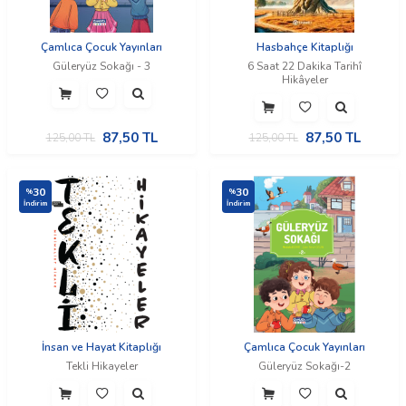
Çamlıca Çocuk Yayınları
Hasbahçe Kitaplığı
Güleryüz Sokağı - 3
6 Saat 22 Dakika Tarihî
Hikâyeler
87,50
TL
87,50
TL
125,00
TL
125,00
TL
30
30
%
%
İndirim
İndirim
İnsan ve Hayat Kitaplığı
Çamlıca Çocuk Yayınları
Tekli Hikayeler
Güleryüz Sokağı-2