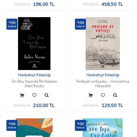
196,00
TL
458,50
TL
280,00
TL
655,00
TL
30
30
%
%
İndirim
İndirim
Hasbahçe Kitaplığı
Hasbahçe Kitaplığı
On Beş Yaşında Bir Kaptan
Padişah ve Kayıkçı - Osmanlıca
(Yeni Baskı)
Hikayeler
210,00
TL
129,50
TL
300,00
TL
185,00
TL
30
30
%
%
İndirim
İndirim