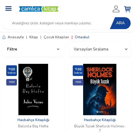
ARA
Anasayfa
|
Kitap
|
Çocuk Kitapları
|
Ortaokul
Filtre
30
30
%
%
İndirim
İndirim
YENI
YENI
Hasbahçe Kitaplığı
Hasbahçe Kitaplığı
Balonla Beş Hafta
Büyük Tuzak Sherlock Holmes-
7