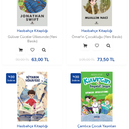
Hasbahçe Kitaplığı
Hasbahçe Kitaplığı
Güliver Cüceler Ülkesinde (Yeni
Ömer'in Çocukluğu (Yeni Baskı)
Baskı)
63,00
TL
73,50
TL
90,00
TL
105,00
TL
30
30
%
%
İndirim
İndirim
Hasbahçe Kitaplığı
Çamlıca Çocuk Yayınları