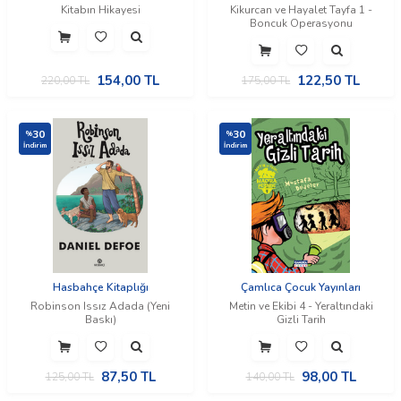
Kitabın Hikayesi
Kikurcan ve Hayalet Tayfa 1 -
Boncuk Operasyonu
154,00
TL
122,50
TL
220,00
TL
175,00
TL
30
30
%
%
İndirim
İndirim
Hasbahçe Kitaplığı
Çamlıca Çocuk Yayınları
Robinson Issız Adada (Yeni
Metin ve Ekibi 4 - Yeraltındaki
Baskı)
Gizli Tarih
87,50
TL
98,00
TL
125,00
TL
140,00
TL