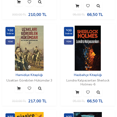
210,00
TL
66,50
TL
300,00
TL
95,00
TL
30
30
%
%
İndirim
İndirim
YENI
YENI
Hamidiye Kitaplığı
Hasbahçe Kitaplığı
Uzakları Görebilen Hükümdar 3
Londra Kalpazanları Sherlock
Holmes-6
217,00
TL
66,50
TL
310,00
TL
95,00
TL
30
30
%
%