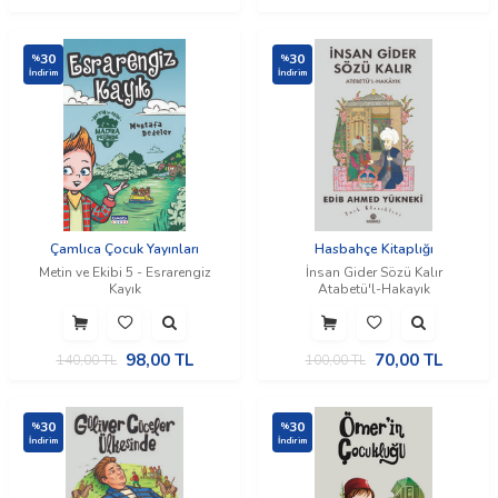
30
30
%
%
İndirim
İndirim
Çamlıca Çocuk Yayınları
Hasbahçe Kitaplığı
Metin ve Ekibi 5 - Esrarengiz
İnsan Gider Sözü Kalır
Kayık
Atabetü'l-Hakayık
98,00
TL
70,00
TL
140,00
TL
100,00
TL
30
30
%
%
İndirim
İndirim