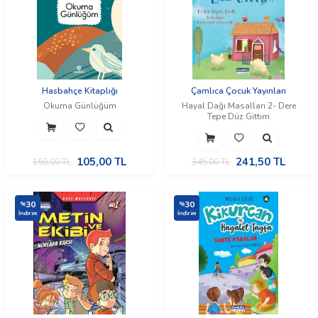
Hasbahçe Kitaplığı
Çamlıca Çocuk Yayınları
Okuma Günlüğüm
Hayal Dağı Masalları 2- Dere
Tepe Düz Gittim
105,00
TL
241,50
TL
150,00
TL
345,00
TL
30
30
%
%
İndirim
İndirim