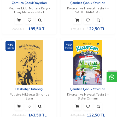
Çamlıca Çocuk Yayınları
Çamlıca Çocuk Yayınları
Metin ve Ekibi Norlara Karşı -
Kikurcan ve Hayalet Tayfa 4 -
Uzay Macerası- No:1
SAHTE PARALAR
185,50
TL
122,50
TL
265,00
TL
175,00
TL
30
30
%
%
İndirim
İndirim
W
h
t
a
p
p
D
e
s
e
H
a
t
t
Hasbahçe Kitaplığı
Çamlıca Çocuk Yayınları
Polisiye Hikâyeler Sır İçinde
Kikurcan ve Hayalet Tayfa 3 -
Esrar
Sisler Ormanı
143,50
TL
122,50
TL
205,00
TL
175,00
TL