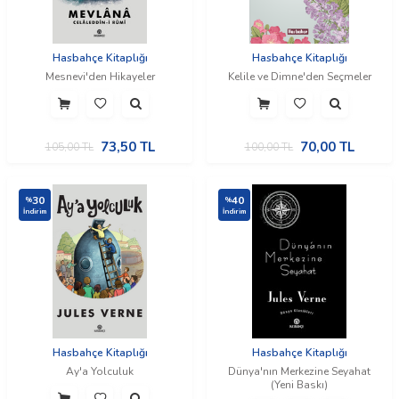
Hasbahçe Kitaplığı
Hasbahçe Kitaplığı
Mesnevi'den Hikayeler
Kelile ve Dimne'den Seçmeler
73,50
TL
70,00
TL
105,00
TL
100,00
TL
30
40
%
%
İndirim
İndirim
Hasbahçe Kitaplığı
Hasbahçe Kitaplığı
Ay'a Yolculuk
Dünya'nın Merkezine Seyahat
(Yeni Baskı)