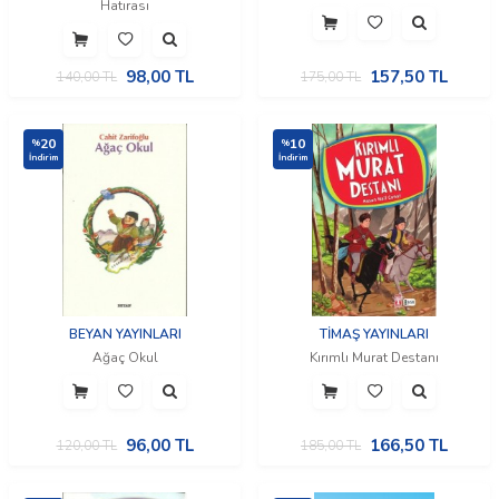
Hatırası
98,00
TL
157,50
TL
140,00
TL
175,00
TL
20
10
%
%
İndirim
İndirim
BEYAN YAYINLARI
TİMAŞ YAYINLARI
Ağaç Okul
Kırımlı Murat Destanı
96,00
TL
166,50
TL
120,00
TL
185,00
TL