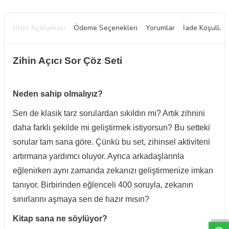
Ürün Açıklaması
Ödeme Seçenekleri
Yorumlar
İade Koşulları
Zihin Açıcı Sor Çöz Seti
Neden sahip olmalıyız?
Sen de klasik tarz sorulardan sıkıldın mı? Artık zihnini
daha farklı şekilde mi geliştirmek istiyorsun? Bu setteki
sorular tam sana göre. Çünkü bu set, zihinsel aktiviteni
artırmana yardımcı oluyor. Ayrıca arkadaşlarınla
eğlenirken aynı zamanda zekanızı geliştirmenize imkan
tanıyor. Birbirinden eğlenceli 400 soruyla, zekanın
W
h
t
a
p
p
D
e
s
e
H
a
t
t
sınırlarını aşmaya sen de hazır mısın?
Kitap sana ne söylüyor?