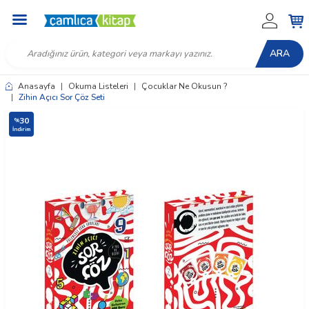
ARA
Anasayfa
|
Okuma Listeleri
|
Çocuklar Ne Okusun ?
|
Zihin Açıcı Sor Çöz Seti
30
%
İndirim