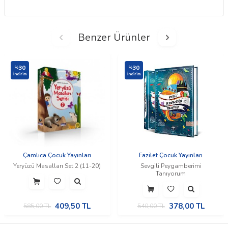
Benzer Ürünler
30
30
%
%
İndirim
İndirim
Çamlıca Çocuk Yayınları
Fazilet Çocuk Yayınları
Yeryüzü Masalları Set 2 (11-20)
Sevgili Peygamberimi
Tanıyorum
409,50
TL
378,00
TL
585,00
TL
540,00
TL