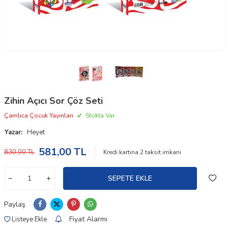
Zihin Açıcı Sor Çöz Seti
Çamlıca Çocuk Yayınları
Stokta Var
Yazar:
Heyet
581,00
TL
830,00
TL
Kredi kartına
2
taksit imkanı
SEPETE EKLE
Paylaş
Fiyat Alarmı
Listeye Ekle