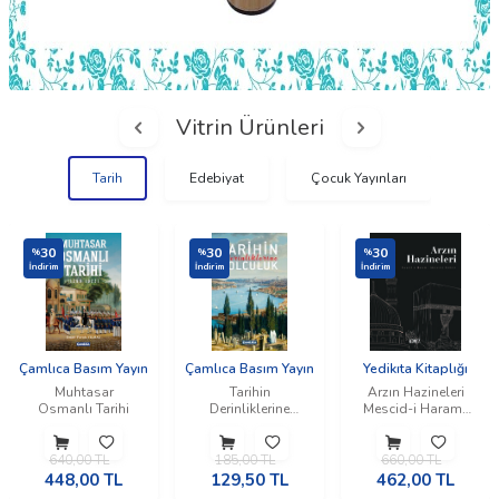
Vitrin Ürünleri
Tarih
Edebiyat
Çocuk Yayınları
30
30
30
%
%
%
İndirim
İndirim
İndirim
Çamlıca Basım Yayın
Çamlıca Basım Yayın
Yedikıta Kitaplığı
Muhtasar
Tarihin
Arzın Hazineleri
Osmanlı Tarihi
Derinliklerine
Mescid-i Haram-
Yolculuk
Mescid-i Nebevi
640,00
TL
185,00
TL
660,00
TL
448,00
TL
129,50
TL
462,00
TL