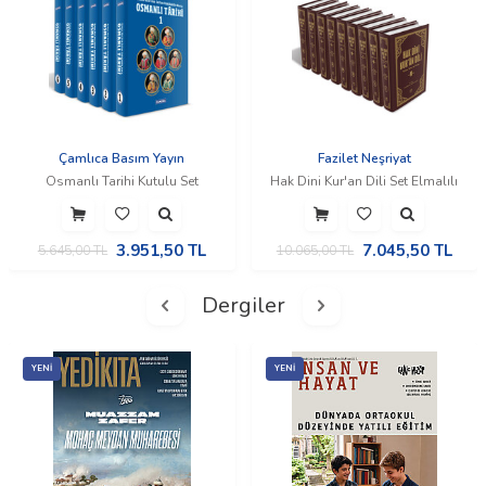
Çamlıca Basım Yayın
Fazilet Neşriyat
Osmanlı Tarihi Kutulu Set
Hak Dini Kur'an Dili Set Elmalılı
3.951,50
TL
7.045,50
TL
5.645,00
TL
10.065,00
TL
Dergiler
YENI
YENI