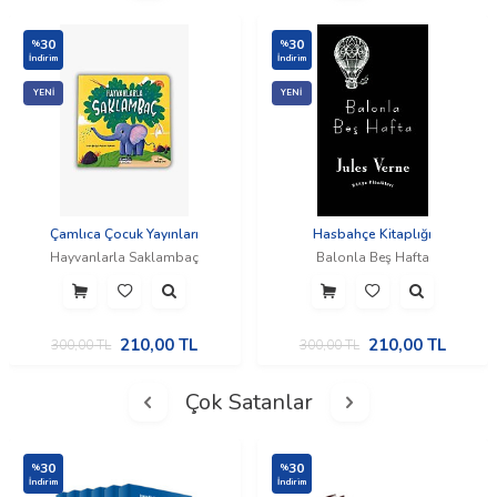
30
30
%
%
İndirim
İndirim
YENI
YENI
Çamlıca Çocuk Yayınları
Hasbahçe Kitaplığı
Hayvanlarla Saklambaç
Balonla Beş Hafta
210,00
TL
210,00
TL
300,00
TL
300,00
TL
Çok Satanlar
30
30
%
%
İndirim
İndirim