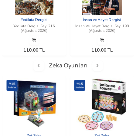
Yedikıta Dergisi
İnsan ve Hayat Dergisi
Yedikıta Dergisi Sayı 216
İnsan Ve Hayat Dergisi Sayı 198
(Ağustos 2026)
(Ağustos 2026)
110,00
TL
110,00
TL
Zeka Oyunları
15
15
%
%
İndirim
İndirim
Zet Zeka
Zet Zeka