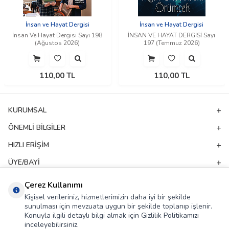
İnsan ve Hayat Dergisi
İnsan ve Hayat Dergisi
İnsan Ve Hayat Dergisi Sayı 198
İNSAN VE HAYAT DERGİSİ Sayı
(Ağustos 2026)
197 (Temmuz 2026)
110,00
TL
110,00
TL
KURUMSAL
ÖNEMLI BILGILER
HIZLI ERIŞIM
ÜYE/BAYI
ADRES & İLETIŞIM
Çerez Kullanımı
Kişisel verileriniz, hizmetlerimizin daha iyi bir şekilde
sunulması için mevzuata uygun bir şekilde toplanıp işlenir.
E-Bülten Aboneliği
Konuyla ilgili detaylı bilgi almak için Gizlilik Politikamızı
inceleyebilirsiniz.
Kampanya ve yeniliklerden haberdar olmak için e-bültenimize abone olun!