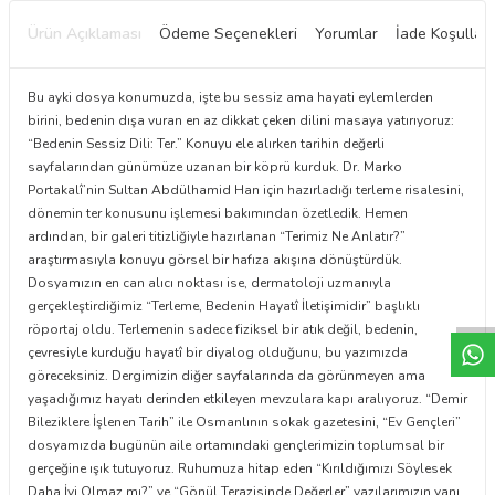
Ürün Açıklaması
Ödeme Seçenekleri
Yorumlar
İade Koşulları
Bu ayki dosya konumuzda, işte bu sessiz ama hayati eylemlerden
birini, bedenin dışa vuran en az dikkat çeken dilini masaya yatırıyoruz:
“Bedenin Sessiz Dili: Ter.” Konuyu ele alırken tarihin değerli
sayfalarından günümüze uzanan bir köprü kurduk. Dr. Marko
Portakalî’nin Sultan Abdülhamid Han için hazırladığı terleme risalesini,
dönemin ter konusunu işlemesi bakımından özetledik. Hemen
ardından, bir galeri titizliğiyle hazırlanan “Terimiz Ne Anlatır?”
araştırmasıyla konuyu görsel bir hafıza akışına dönüştürdük.
W
h
t
a
p
p
D
e
s
e
H
a
t
t
Dosyamızın en can alıcı noktası ise, dermatoloji uzmanıyla
gerçekleştirdiğimiz “Terleme, Bedenin Hayatî İletişimidir” başlıklı
röportaj oldu. Terlemenin sadece fiziksel bir atık değil, bedenin,
çevresiyle kurduğu hayatî bir diyalog olduğunu, bu yazımızda
göreceksiniz. Dergimizin diğer sayfalarında da görünmeyen ama
yaşadığımız hayatı derinden etkileyen mevzulara kapı aralıyoruz. “Demir
Bileziklere İşlenen Tarih” ile Osmanlının sokak gazetesini, “Ev Gençleri”
dosyamızda bugünün aile ortamındaki gençlerimizin toplumsal bir
gerçeğine ışık tutuyoruz. Ruhumuza hitap eden “Kırıldığımızı Söylesek
Daha İyi Olmaz mı?” ve “Gönül Terazisinde Değerler” yazılarımızın yanı