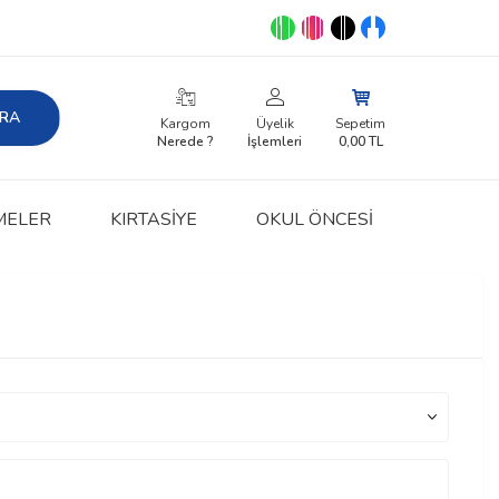
RA
Kargom
Üyelik
Sepetim
Nerede ?
İşlemleri
0,00
TL
MELER
KIRTASIYE
OKUL ÖNCESİ