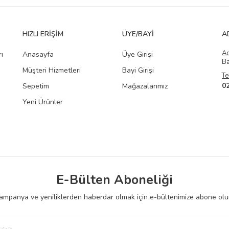
HIZLI ERIŞIM
ÜYE/BAYI
A
A
ı
Anasayfa
Üye Girişi
Ba
Müşteri Hizmetleri
Bayi Girişi
Te
0
Sepetim
Mağazalarımız
Yeni Ürünler
E-Bülten Aboneliği
ampanya ve yeniliklerden haberdar olmak için e-bültenimize abone olu