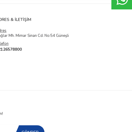
DRES & İLETIŞIM
dres
ğlar Mh. Mimar Sinan Cd. No:54 Güneşli
lefon
2126578800
n!