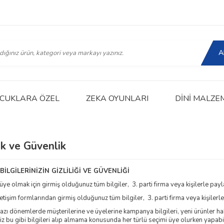
A
CUKLARA ÖZEL
ZEKA OYUNLARI
DINI MALZE
lik ve Güvenlik
 BİLGİLERİNİZİN GİZLİLİĞİ VE GÜVENLİĞİ
üye olmak için girmiş olduğunuz tüm bilgiler, 3. parti firma veya kişilerle payl
letişim formlarından girmiş olduğunuz tüm bilgiler, 3. parti firma veya kişilerl
azı dönemlerde müşterilerine ve üyelerine kampanya bilgileri, yeni ürünler ha
z bu gibi bilgileri alıp almama konusunda her türlü seçimi üye olurken yapabil