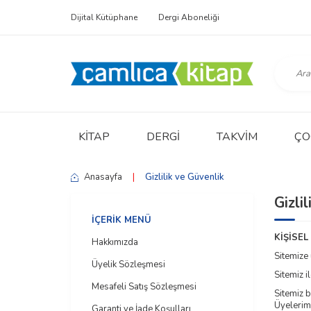
Dijital Kütüphane
Dergi Aboneliği
KITAP
DERGI
TAKVIM
ÇO
Anasayfa
|
Gizlilik ve Güvenlik
Gizli
İÇERIK MENÜ
KİŞİSEL
Hakkımızda
Sitemize 
Üyelik Sözleşmesi
Sitemiz i
Mesafeli Satış Sözleşmesi
Sitemiz b
Üyelerimi
Garanti ve İade Koşulları