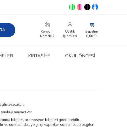
RA
Kargom
Üyelik
Sepetim
Nerede ?
İşlemleri
0,00
TL
MELER
KIRTASIYE
OKUL ÖNCESİ
aşılmayacaktır.
e paylaşılmayacaktır.
kkında bilgiler, promosyon bilgileri gönderebilir.
ir ve sonrasında üye girişi yaptıktan sonra hesap bilgileri