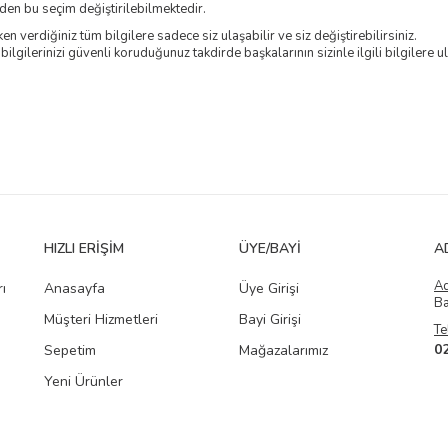
en bu seçim değiştirilebilmektedir.
en verdiğiniz tüm bilgilere sadece siz ulaşabilir ve siz değiştirebilirsiniz.
 bilgilerinizi güvenli koruduğunuz takdirde başkalarının sizinle ilgili bilgiler
HIZLI ERIŞIM
ÜYE/BAYI
A
A
ı
Anasayfa
Üye Girişi
Ba
Müşteri Hizmetleri
Bayi Girişi
Te
0
Sepetim
Mağazalarımız
Yeni Ürünler