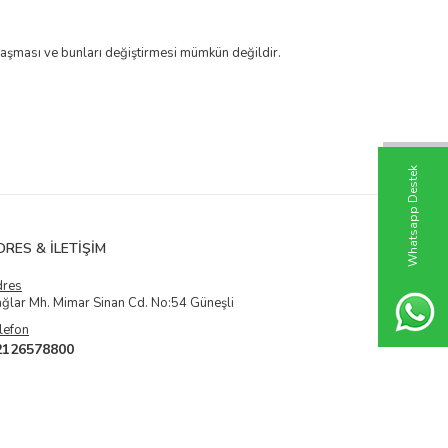
e ulaşması ve bunları değiştirmesi mümkün değildir.
W
h
t
s
a
p
p
D
e
s
t
e
k
H
a
t
t
DRES & İLETIŞIM
dres
ğlar Mh. Mimar Sinan Cd. No:54 Güneşli
lefon
2126578800