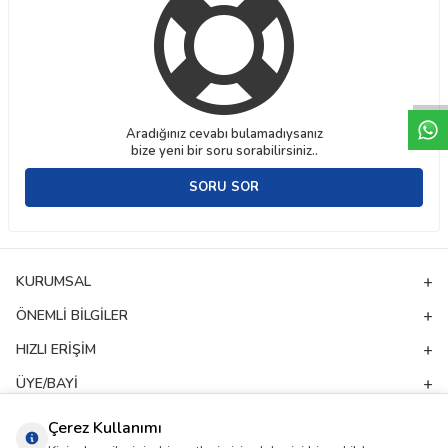
W
h
t
a
p
p
D
e
s
e
H
a
t
t
Aradığınız cevabı bulamadıysanız
bize yeni bir soru sorabilirsiniz..
SORU SOR
KURUMSAL
ÖNEMLI BILGILER
HIZLI ERIŞIM
ÜYE/BAYI
ADRES & İLETIŞIM
Çerez Kullanımı