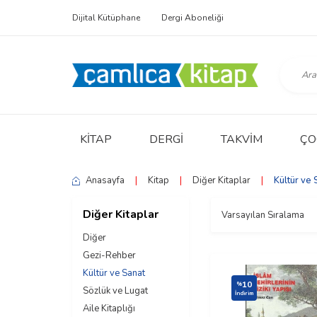
Dijital Kütüphane
Dergi Aboneliği
KITAP
DERGI
TAKVIM
ÇO
Anasayfa
|
Kitap
|
Diğer Kitaplar
|
Kültür ve 
Diğer Kitaplar
Diğer
Gezi-Rehber
Kültür ve Sanat
10
%
Sözlük ve Lugat
İndirim
Aile Kitaplığı