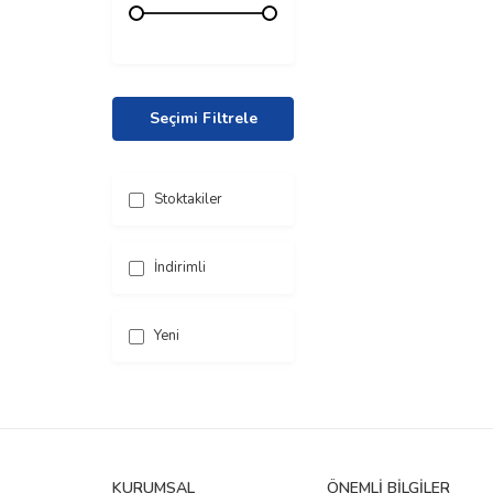
Seçimi Filtrele
Stoktakiler
İndirimli
Yeni
KURUMSAL
ÖNEMLI BILGILER