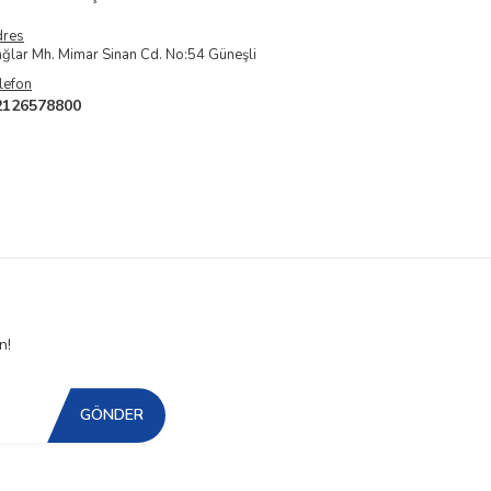
dres
ğlar Mh. Mimar Sinan Cd. No:54 Güneşli
lefon
2126578800
n!
GÖNDER