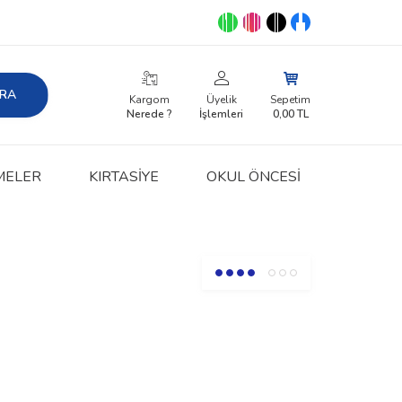
RA
Kargom
Üyelik
Sepetim
Nerede ?
İşlemleri
0,00
TL
MELER
KIRTASIYE
OKUL ÖNCESİ