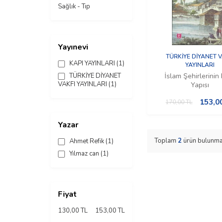
Sağlık - Tıp
Yayınevi
TÜRKİYE DİYANET V
KAPI YAYINLARI
(1)
YAYINLARI
TÜRKİYE DİYANET
İslam Şehirlerinin F
VAKFI YAYINLARI
(1)
Yapısı
153,0
170,00
TL
Yazar
Toplam
2
ürün bulunma
Ahmet Refik
(1)
Yılmaz can
(1)
Fiyat
130,00 TL
153,00 TL