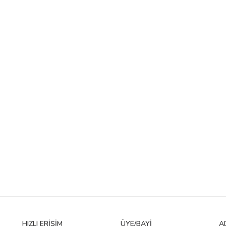
HIZLI ERIŞIM
ÜYE/BAYI
A