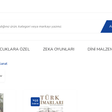
A
CUKLARA ÖZEL
ZEKA OYUNLARI
DINI MALZE
Sanat
10
%
İndirim