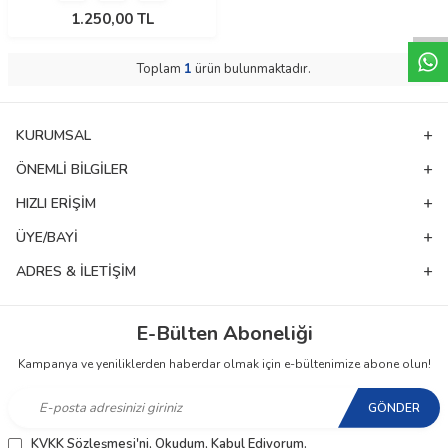
W
h
t
a
p
p
D
e
s
e
H
a
t
t
1.250,00
TL
Toplam
1
ürün bulunmaktadır.
KURUMSAL
ÖNEMLI BILGILER
HIZLI ERIŞIM
ÜYE/BAYI
ADRES & İLETIŞIM
E-Bülten Aboneliği
Kampanya ve yeniliklerden haberdar olmak için e-bültenimize abone olun!
GÖNDER
KVKK Sözleşmesi'ni
, Okudum, Kabul Ediyorum.