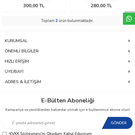
W
h
t
a
p
p
D
e
s
e
H
a
t
t
300,00
TL
280,00
TL
Toplam
2
ürün bulunmaktadır.
KURUMSAL
ÖNEMLI BILGILER
HIZLI ERIŞIM
ÜYE/BAYI
ADRES & İLETIŞIM
E-Bülten Aboneliği
Kampanya ve yeniliklerden haberdar olmak için e-bültenimize abone olun!
GÖNDER
KVKK Sözleşmesi'ni
, Okudum, Kabul Ediyorum.