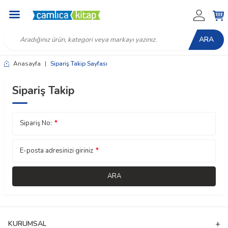
ARA
Anasayfa
|
Sipariş Takip Sayfası
Sipariş Takip
Sipariş No:
*
E-posta adresinizi giriniz
*
ARA
W
h
t
a
p
p
D
e
s
e
H
a
t
t
KURUMSAL