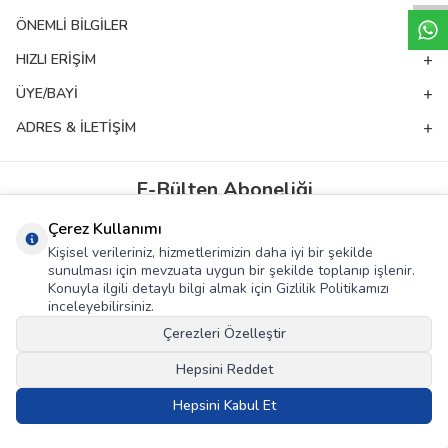
ÖNEMLI BILGILER
HIZLI ERIŞIM
ÜYE/BAYI
ADRES & İLETIŞIM
E-Bülten Aboneliği
Kampanya ve yeniliklerden haberdar olmak için e-bültenimize abone olun!
Çerez Kullanımı
Kişisel verileriniz, hizmetlerimizin daha iyi bir şekilde
GÖNDER
sunulması için mevzuata uygun bir şekilde toplanıp işlenir.
Konuyla ilgili detaylı bilgi almak için Gizlilik Politikamızı
KVKK Sözleşmesi'ni
, Okudum, Kabul Ediyorum.
inceleyebilirsiniz.
Çerezleri Özelleştir
T
-Soft
E-Ticaret
Sistemleriyle Hazırlanmıştır.
Hepsini Reddet
Hepsini Kabul Et