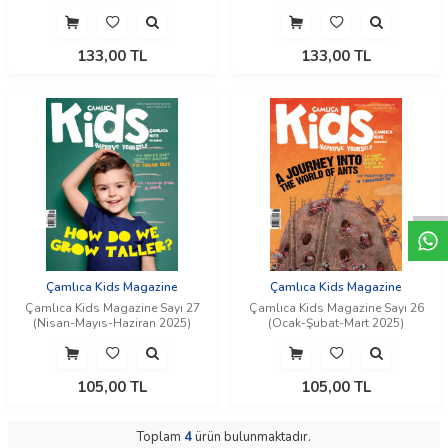
133,00
TL
133,00
TL
W
h
t
a
p
p
D
e
s
e
H
a
t
t
Çamlıca Kids Magazine
Çamlıca Kids Magazine
Çamlıca Kids Magazine Sayı 27
Çamlıca Kids Magazine Sayı 26
(Nisan-Mayıs-Haziran 2025)
(Ocak-Şubat-Mart 2025)
105,00
TL
105,00
TL
Toplam
4
ürün bulunmaktadır.