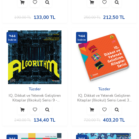
133,00
TL
212,50
TL
190,00
TL
250,00
TL
44
44
%
%
İndirim
İndirim
Tüzder
Tüzder
​IQ, Dikkat ve Yetenek Geliştiren
​IQ, Dikkat ve Yetenek Geliştiren
Kitaplar (İlkokul) Serisi 9 -
Kitaplar (İlkokul) Serisi Level 3 -
Algorithm
Coordinate, Matrix, Algorithm
134,40
TL
403,20
TL
240,00
TL
720,00
TL
44
44
%
%