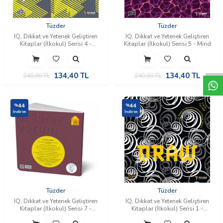
Tüzder
Tüzder
IQ, Dikkat ve Yetenek Geliştiren
​IQ, Dikkat ve Yetenek Geliştiren
Kitaplar (İlkokul) Serisi 4 -
Kitaplar (İlkokul) Serisi 5 - Mind
W
h
t
a
p
p
D
e
s
e
H
a
t
t
Solve
134,40
TL
134,40
TL
240,00
TL
240,00
TL
44
44
%
%
İndirim
İndirim
Tüzder
Tüzder
​IQ, Dikkat ve Yetenek Geliştiren
​IQ, Dikkat ve Yetenek Geliştiren
Kitaplar (İlkokul) Serisi 7 -
Kitaplar (İlkokul) Serisi 1 -
Coordinate
Draw