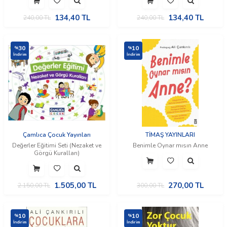
134,40
TL
134,40
TL
240,00
TL
240,00
TL
30
10
%
%
İndirim
İndirim
Çamlıca Çocuk Yayınları
TİMAŞ YAYINLARI
Değerler Eğitimi Seti (Nezaket ve
Benimle Oynar mısın Anne
Görgü Kuralları)
1.505,00
TL
270,00
TL
2.150,00
TL
300,00
TL
10
10
%
%
İndirim
İndirim