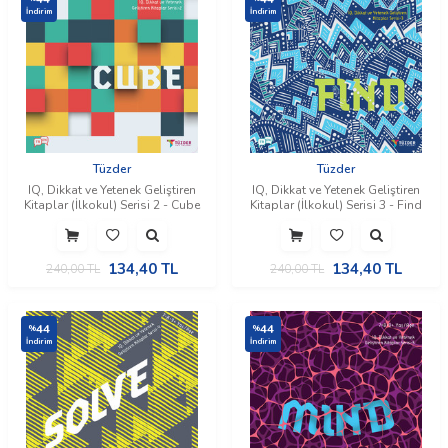
İndirim
İndirim
Tüzder
Tüzder
​IQ, Dikkat ve Yetenek Geliştiren
​IQ, Dikkat ve Yetenek Geliştiren
Kitaplar (İlkokul) Serisi 2 - Cube
Kitaplar (İlkokul) Serisi 3 - Find
134,40
TL
134,40
TL
240,00
TL
240,00
TL
44
44
%
%
İndirim
İndirim