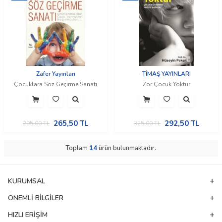
Zafer Yayınları
TİMAŞ YAYINLARI
Çocuklara Söz Geçirme Sanatı
Zor Çocuk Yoktur
265,50
TL
292,50
TL
295,00
TL
325,00
TL
Toplam
14
ürün bulunmaktadır.
KURUMSAL
ÖNEMLI BILGILER
HIZLI ERIŞIM