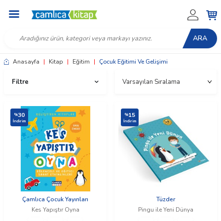
ARA
Anasayfa
|
Kitap
|
Eğitim
|
Çocuk Eğitimi Ve Gelişimi
Filtre
30
15
%
%
İndirim
İndirim
Çamlıca Çocuk Yayınları
Tüzder
Kes Yapıştır Oyna
Pingu ile Yeni Dünya