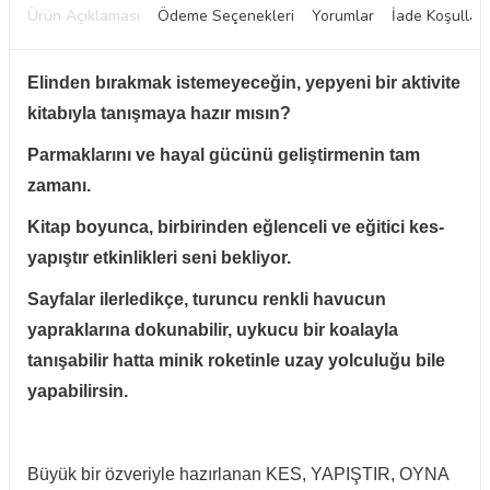
Ürün Açıklaması
Ödeme Seçenekleri
Yorumlar
İade Koşulları
Elinden bırakmak istemeyeceğin, yepyeni bir aktivite
kitabıyla tanışmaya hazır mısın?
Parmaklarını ve hayal gücünü geliştirmenin tam
zamanı.
Kitap boyunca, birbirinden eğlenceli ve eğitici kes-
yapıştır etkinlikleri seni bekliyor.
Sayfalar ilerledikçe, turuncu renkli havucun
yapraklarına dokunabilir, uykucu bir koalayla
tanışabilir hatta minik roketinle uzay yolculuğu bile
yapabilirsin.
W
h
t
a
p
p
D
e
s
e
H
a
t
t
Büyük bir özveriyle hazırlanan KES, YAPIŞTIR, OYNA