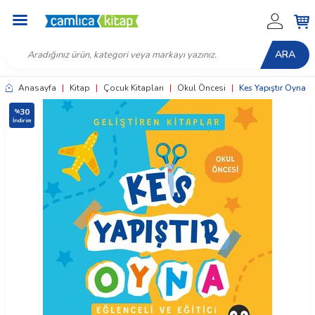
ARA
Anasayfa
|
Kitap
|
Çocuk Kitapları
|
Okul Öncesi
|
Kes Yapıştır Oyna
30
%
İndirim