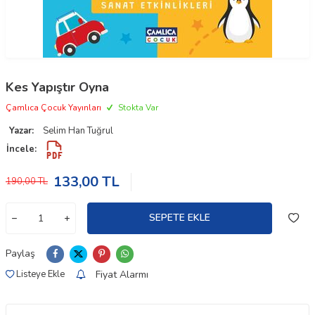
Kes Yapıştır Oyna
Çamlıca Çocuk Yayınları
Stokta Var
Yazar:
Selim Han Tuğrul
İncele:
133,00
TL
190,00
TL
SEPETE EKLE
Paylaş
Fiyat Alarmı
Listeye Ekle