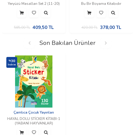
Yeryüzü Masalları Set 2 (11-20)
Bu Bir Boyama Kitabıdır
409,50
TL
378,00
TL
585,00
TL
420,00
TL
Son Bakılan Ürünler
30
%
İndirim
Çamlıca Çocuk Yayınları
HAYAL DOLU STİCKER KİTABI-1
(YABANİ HAYVANLAR)