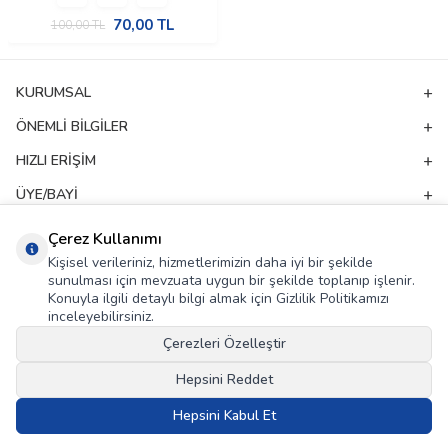
70,00
TL
100,00
TL
KURUMSAL
ÖNEMLI BILGILER
HIZLI ERIŞIM
ÜYE/BAYI
ADRES & İLETIŞIM
Çerez Kullanımı
Kişisel verileriniz, hizmetlerimizin daha iyi bir şekilde
sunulması için mevzuata uygun bir şekilde toplanıp işlenir.
E-Bülten Aboneliği
Konuyla ilgili detaylı bilgi almak için Gizlilik Politikamızı
inceleyebilirsiniz.
Kampanya ve yeniliklerden haberdar olmak için e-bültenimize abone olun!
Çerezleri Özelleştir
GÖNDER
Hepsini Reddet
KVKK Sözleşmesi'ni
, Okudum, Kabul Ediyorum.
Hepsini Kabul Et