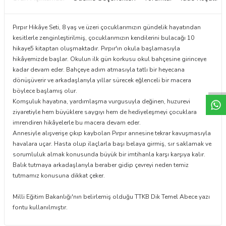
Pırpır Hikâye Seti, 8 yaş ve üzeri çocuklarımızın gündelik hayatından
kesitlerle zenginleştirilmiş, çocuklarımızın kendilerini bulacağı 10
hikaye5 kitaptan oluşmaktadır. Pırpır'ın okula başlamasıyla
hikâyemizde başlar. Okulun ilk gün korkusu okul bahçesine girinceye
W
h
t
a
p
p
D
e
s
e
H
a
t
t
kadar devam eder. Bahçeye adım atmasıyla tatlı bir heyecana
dönüşüverir ve arkadaşlarıyla yıllar sürecek eğlenceli bir macera
böylece başlamış olur.
Komşuluk hayatına, yardımlaşma vurgusuyla değinen, huzurevi
ziyaretiyle hem büyüklere saygıyı hem de hediyeleşmeyi çocuklara
imrendiren hikâyelerle bu macera devam eder.
Annesiyle alışverişe çıkıp kaybolan Pırpır annesine tekrar kavuşmasıyla
havalara uçar. Hasta olup ilaçlarla başı belaya girmiş, sır saklamak ve
sorumluluk almak konusunda büyük bir imtihanla karşı karşıya kalır.
Balık tutmaya arkadaşlarıyla beraber gidip çevreyi neden temiz
tutmamız konusuna dikkat çeker.
Milli Eğitim Bakanlığı'nın belirlemiş olduğu TTKB Dik Temel Abece yazı
fontu kullanılmıştır.