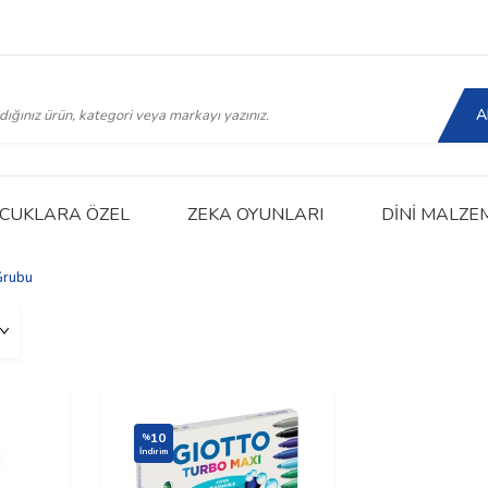
A
CUKLARA ÖZEL
ZEKA OYUNLARI
DINI MALZE
Grubu
10
%
İndirim