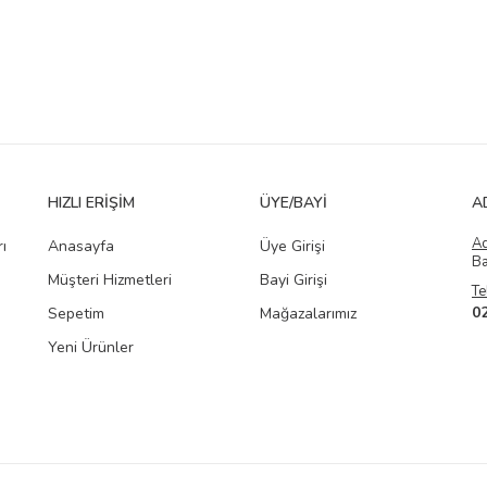
HIZLI ERIŞIM
ÜYE/BAYI
A
A
ı
Anasayfa
Üye Girişi
Ba
Müşteri Hizmetleri
Bayi Girişi
Te
0
Sepetim
Mağazalarımız
Yeni Ürünler