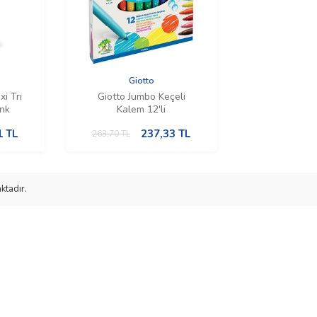
Giotto
i Trı
Giotto Jumbo Keçeli
nk
Kalem 12'li
1
TL
237,33
TL
263,70
TL
ktadır.