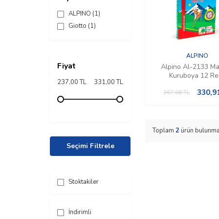
ALPINO
(1)
Giotto
(1)
ALPINO
Fiyat
Alpino Al-2133 Max
Kuruboya 12 Re
237,00 TL
331,00 TL
330,9
367,68
TL
Toplam
2
ürün bulunma
Seçimi Filtrele
Stoktakiler
İndirimli