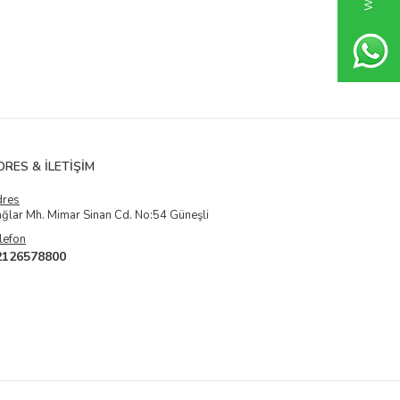
DRES & İLETIŞIM
dres
ğlar Mh. Mimar Sinan Cd. No:54 Güneşli
lefon
2126578800