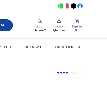
RA
Kargom
Üyelik
Sepetim
Nerede ?
İşlemleri
0,00
TL
MELER
KIRTASIYE
OKUL ÖNCESİ