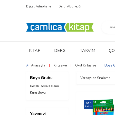
Dijital Kütüphane
Dergi Aboneliği
KITAP
DERGI
TAKVIM
ÇO
Anasayfa
|
Kırtasiye
|
Okul Kırtasiye
|
Boya 
Boya Grubu
Keçeli Boya Kalemi
Kuru Boya
10
%
İndirim
Yayınevi