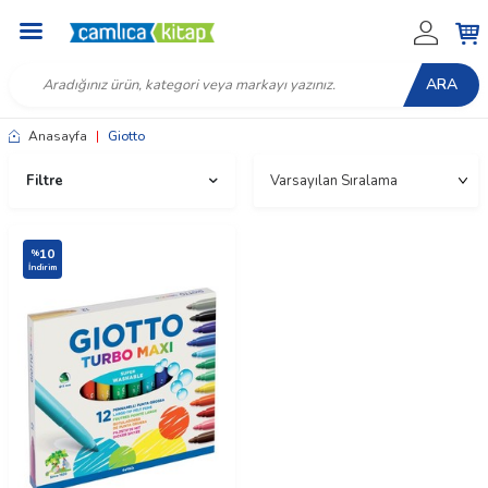
ARA
Anasayfa
|
Giotto
Filtre
10
%
İndirim