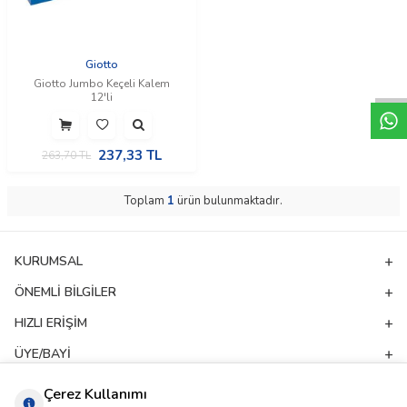
W
h
t
a
p
p
D
e
s
e
H
a
t
t
Giotto
Giotto Jumbo Keçeli Kalem
12'li
237,33
TL
263,70
TL
Toplam
1
ürün bulunmaktadır.
KURUMSAL
ÖNEMLI BILGILER
HIZLI ERIŞIM
ÜYE/BAYI
ADRES & İLETIŞIM
Çerez Kullanımı