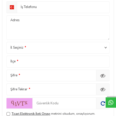
İş Telefonu
Adres
İl Seçiniz
*
İlçe
*
Şifre
*
W
h
t
a
p
p
D
e
s
e
H
a
t
t
Şifre Tekrar
*
Ticari Elektronik İleti Onayı
metnini okudum, onaylıyorum.