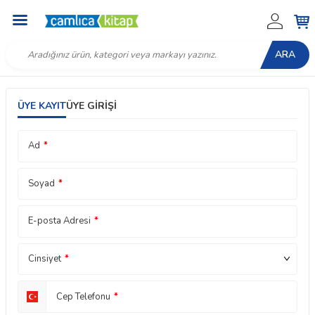
ARA
ÜYE KAYIT
ÜYE GIRIŞI
Ad
*
Soyad
*
E-posta Adresi
*
Cinsiyet
*
Cep Telefonu
*