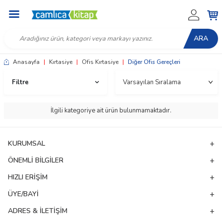
ARA
Anasayfa
|
Kırtasiye
|
Ofis Kırtasiye
|
Diğer Ofis Gereçleri
Filtre
İlgili kategoriye ait ürün bulunmamaktadır.
KURUMSAL
ÖNEMLI BILGILER
HIZLI ERIŞIM
ÜYE/BAYI
W
h
t
a
p
p
D
e
s
e
H
a
t
t
ADRES & İLETIŞIM