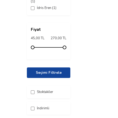
(1)
İdris Eren
(1)
Fiyat
45,00 TL
270,00 TL
Seçimi Filtrele
Stoktakiler
İndirimli