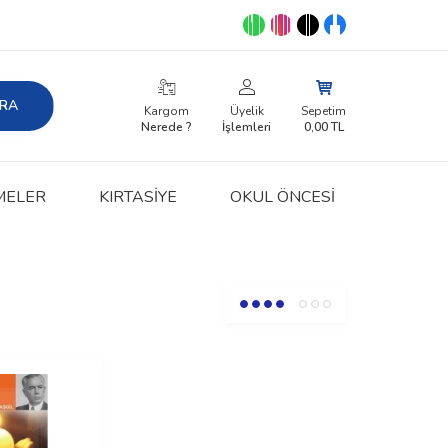
RA
Kargom
Üyelik
Sepetim
Nerede ?
İşlemleri
0,00
TL
MELER
KIRTASIYE
OKUL ÖNCESİ