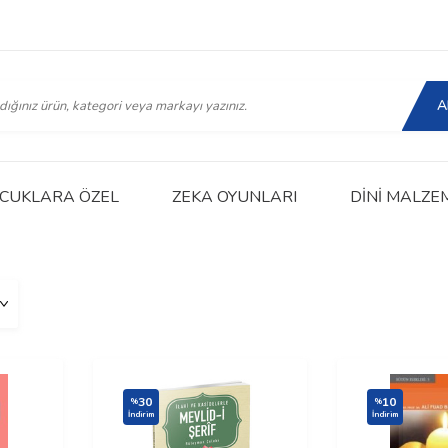
A
CUKLARA ÖZEL
ZEKA OYUNLARI
DINI MALZE
30
10
%
%
İndirim
İndirim