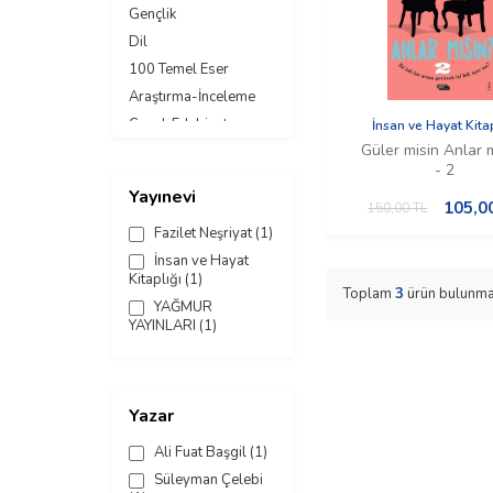
Gençlik
Dil
100 Temel Eser
Araştırma-İnceleme
Çocuk Edebiyatı
İnsan ve Hayat Kitap
Güler misin Anlar 
Roman
- 2
Şiir
Yayınevi
105,0
150,00
TL
Fazilet Neşriyat
(1)
İnsan ve Hayat
Kitaplığı
(1)
Toplam
3
ürün bulunma
YAĞMUR
YAYINLARI
(1)
Yazar
Ali Fuat Başgil
(1)
Süleyman Çelebi