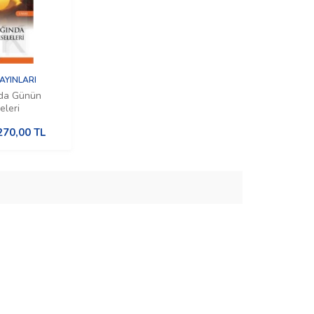
AYINLARI
ında Günün
eleri
270,00
TL