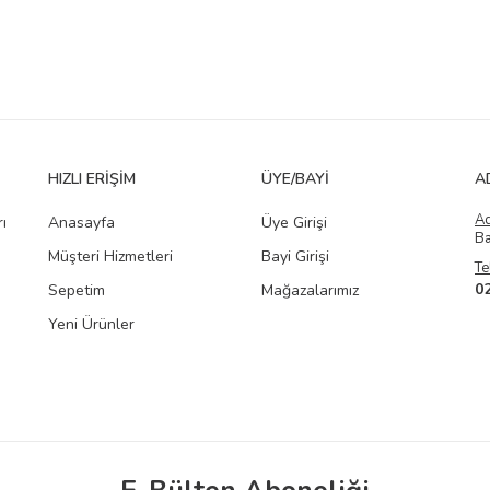
HIZLI ERIŞIM
ÜYE/BAYI
A
A
ı
Anasayfa
Üye Girişi
Ba
Müşteri Hizmetleri
Bayi Girişi
Te
0
Sepetim
Mağazalarımız
Yeni Ürünler