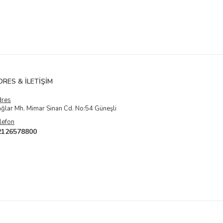
DRES & İLETIŞIM
dres
ğlar Mh. Mimar Sinan Cd. No:54 Güneşli
lefon
2126578800