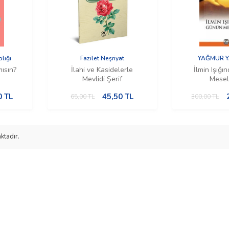
lığı
Fazilet Neşriyat
YAĞMUR Y
mısın?
İlahi ve Kasidelerle
İlmin Işığ
Mevlidi Şerif
Mesel
0
TL
45,50
TL
65,00
TL
300,00
TL
ktadır.