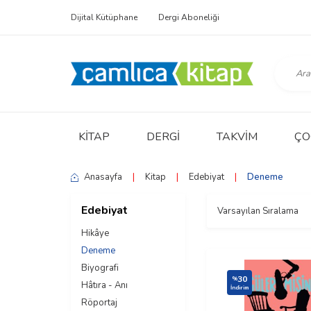
Dijital Kütüphane
Dergi Aboneliği
KITAP
DERGI
TAKVIM
ÇO
Anasayfa
|
Kitap
|
Edebiyat
|
Deneme
Edebiyat
Hikâye
Deneme
Biyografi
30
%
Hâtıra - Anı
İndirim
Röportaj