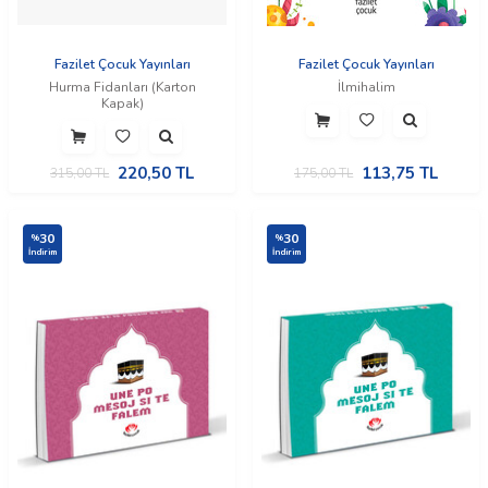
Fazilet Çocuk Yayınları
Fazilet Çocuk Yayınları
Hurma Fidanları (Karton
İlmihalim
Kapak)
220,50
TL
113,75
TL
315,00
TL
175,00
TL
30
30
%
%
İndirim
İndirim