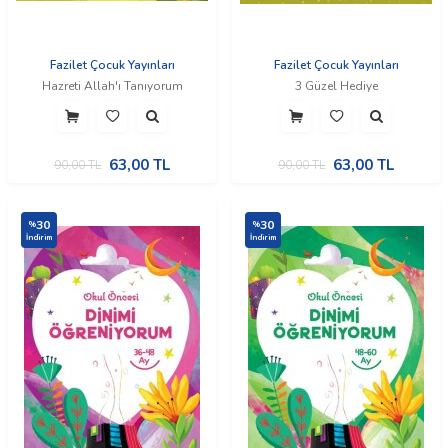
Fazilet Çocuk Yayınları
Fazilet Çocuk Yayınları
Hazreti Allah'ı Tanıyorum
3 Güzel Hediye
63,00
TL
63,00
TL
90,00
TL
90,00
TL
30
30
%
%
İndirim
İndirim