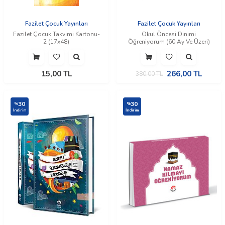
Fazilet Çocuk Yayınları
Fazilet Çocuk Yayınları
Fazilet Çocuk Takvimi Kartonu-
Okul Öncesi Dinimi
2 (17x48)
Öğreniyorum (60 Ay Ve Üzeri)
15,00
TL
266,00
TL
380,00
TL
30
30
%
%
İndirim
İndirim