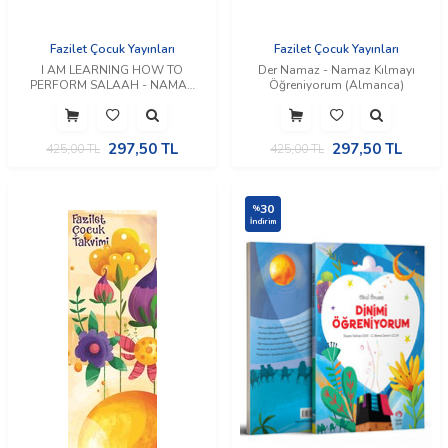
Fazilet Çocuk Yayınları
Fazilet Çocuk Yayınları
I AM LEARNING HOW TO
Der Namaz - Namaz Kılmayı
PERFORM SALAAH - NAMAZ
Öğreniyorum (Almanca)
KILMAYI ÖĞRENİYORUM
(İngilizce)
297,50
TL
297,50
TL
425,00
TL
425,00
TL
30
%
İndirim