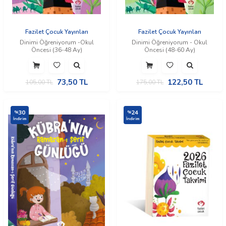
Fazilet Çocuk Yayınları
Fazilet Çocuk Yayınları
Dinimi Öğreniyorum -Okul
Dinimi Öğreniyorum - Okul
Öncesi (36-48 Ay)
Öncesi (48-60 Ay)
73,50
TL
122,50
TL
105,00
TL
175,00
TL
30
24
%
%
İndirim
İndirim