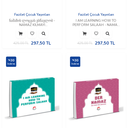
Fazilet Çocuk Yayınları
Fazilet Çocuk Yayınları
ნამაზის ლოცვას ვსწავლობ -
I AM LEARNING HOW TO
NAMAZ KILMAYI
PERFORM SALAAH - NAMAZ
ÖĞRENİYORUM (Gürcüce)
KILMAYI ÖĞRENİYORUM
(İngilizce)
297,50
TL
297,50
TL
425,00
TL
425,00
TL
30
30
%
%
İndirim
İndirim