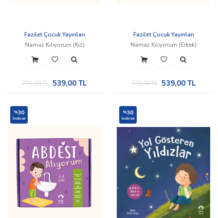
Fazilet Çocuk Yayınları
Fazilet Çocuk Yayınları
Namaz Kılıyorum (Kız)
Namaz Kılıyorum (Erkek)
539,00
TL
539,00
TL
770,00
TL
770,00
TL
30
30
%
%
İndirim
İndirim