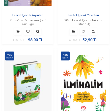
Fazilet Çocuk Yayınları
Fazilet Çocuk Yayınları
Kübra’nın Ramazan-ı Şerif
2026 Fazilet Çocuk Takvimi
Günlüğü
(İstanbul)
98,00
TL
52,90
TL
140,00
TL
69,60
TL
30
35
%
%
İndirim
İndirim