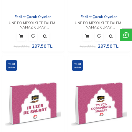
W
h
t
a
p
p
D
e
s
e
H
a
t
t
Fazilet Çocuk Yayınları
Fazilet Çocuk Yayınları
UNË PO MËSOJ SI TË FALEM -
UNË PO MËSOJ SI TË FALEM -
NAMAZ KILMAYI
NAMAZ KILMAYI
ÖĞRENİYORUM (Arnavutça)
ÖĞRENİYORUM (Arnavutça)
297,50
TL
297,50
TL
425,00
TL
425,00
TL
30
30
%
%
İndirim
İndirim