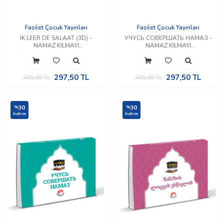
Fazilet Çocuk Yayınları
Fazilet Çocuk Yayınları
IK LEER DE SALAAT (3D) -
УЧУСЬ СОВЕРШАТЬ НАМАЗ -
NAMAZ KILMAYI
NAMAZ KILMAYI
ÖĞRENİYORUM (Hollandaca)
ÖĞRENİYORUM (Rusça)
297,50
TL
297,50
TL
425,00
TL
425,00
TL
30
30
%
%
İndirim
İndirim