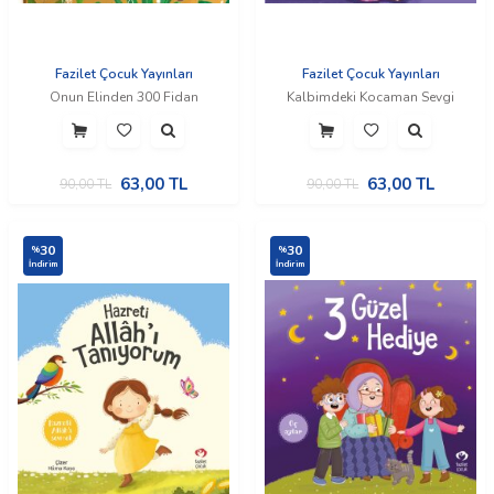
Fazilet Çocuk Yayınları
Fazilet Çocuk Yayınları
Onun Elinden 300 Fidan
Kalbimdeki Kocaman Sevgi
63,00
TL
63,00
TL
90,00
TL
90,00
TL
30
30
%
%
İndirim
İndirim