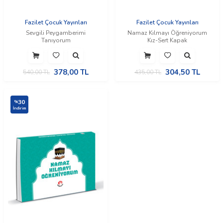
Fazilet Çocuk Yayınları
Fazilet Çocuk Yayınları
Sevgili Peygamberimi
Namaz Kılmayı Öğreniyorum
Tanıyorum
Kız-Sert Kapak
378,00
TL
304,50
TL
540,00
TL
435,00
TL
30
%
İndirim