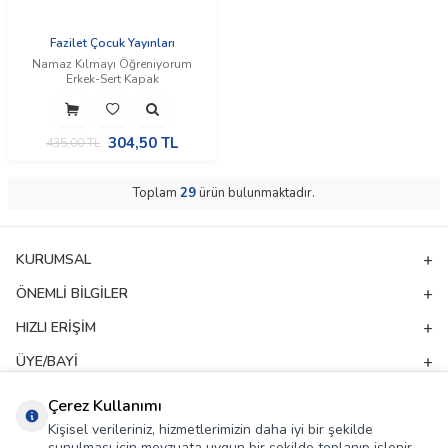
Fazilet Çocuk Yayınları
Namaz Kılmayı Öğreniyorum
Erkek-Sert Kapak
304,50
TL
435,00
TL
Toplam
29
ürün bulunmaktadır.
KURUMSAL
ÖNEMLI BILGILER
HIZLI ERIŞIM
ÜYE/BAYI
ADRES & İLETIŞIM
Çerez Kullanımı
Kişisel verileriniz, hizmetlerimizin daha iyi bir şekilde
sunulması için mevzuata uygun bir şekilde toplanıp işlenir.