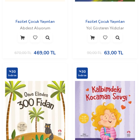
Fazilet Çocuk Yayınları
Fazilet Çocuk Yayınları
Abdest Alıyorum
Yol Gösteren Yıldızlar
469,00
TL
63,00
TL
670,00
TL
90,00
TL
30
30
%
%
İndirim
İndirim