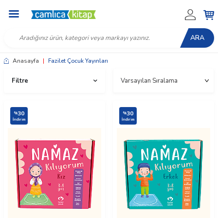
ARA
Anasayfa
|
Fazilet Çocuk Yayınları
Filtre
30
30
%
%
İndirim
İndirim