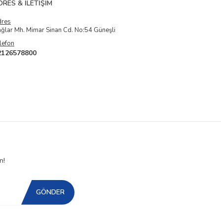
DRES & İLETIŞIM
dres
ğlar Mh. Mimar Sinan Cd. No:54 Güneşli
lefon
2126578800
n!
GÖNDER