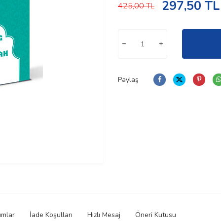
297,50
TL
425,00
TL
Paylaş
umlar
İade Koşulları
Hızlı Mesaj
Öneri Kutusu