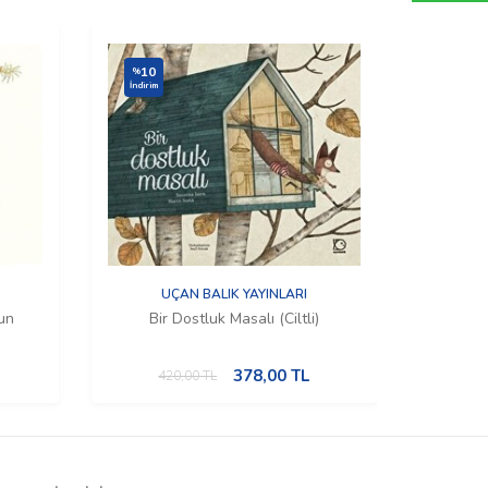
10
10
%
%
İndirim
İndirim
UÇAN BALIK YAYINLARI
un
Bir Dostluk Masalı (Ciltli)
Bu
378,00
TL
420,00
TL
4