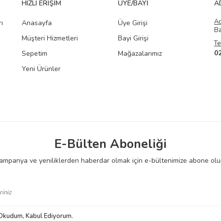
HIZLI ERIŞIM
ÜYE/BAYI
A
A
ı
Anasayfa
Üye Girişi
Ba
Müşteri Hizmetleri
Bayi Girişi
Te
0
Sepetim
Mağazalarımız
Yeni Ürünler
E-Bülten Aboneliği
ampanya ve yeniliklerden haberdar olmak için e-bültenimize abone olu
 Okudum, Kabul Ediyorum.