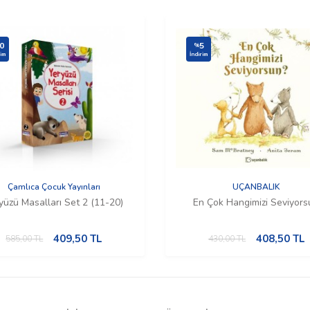
0
5
%
rim
İndirim
Çamlıca Çocuk Yayınları
UÇANBALIK
yüzü Masalları Set 2 (11-20)
En Çok Hangimizi Seviyors
409,50
TL
408,50
TL
585,00
TL
430,00
TL