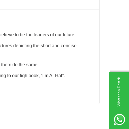
 believe to be the leaders of our future.
ctures depicting the short and concise
p them do the same.
g to our fiqh book, “Ilm Al-Hal”.
W
h
t
s
a
p
p
D
e
s
t
e
k
H
a
t
t