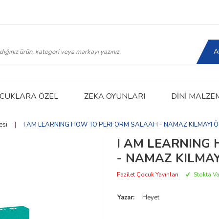
A
CUKLARA ÖZEL
ZEKA OYUNLARI
DINI MALZE
esi
|
I AM LEARNING HOW TO PERFORM SALAAH - NAMAZ KILMAYI ÖĞR
I AM LEARNING
- NAMAZ KILMAYI
Fazilet Çocuk Yayınları
Stokta Va
Yazar:
Heyet