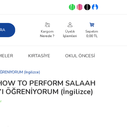
RA
Kargom
Üyelik
Sepetim
Nerede ?
İşlemleri
0,00
TL
MELER
KIRTASIYE
OKUL ÖNCESİ
ENİYORUM (İngilizce)
 HOW TO PERFORM SALAAH
 ÖĞRENİYORUM (İngilizce)
r