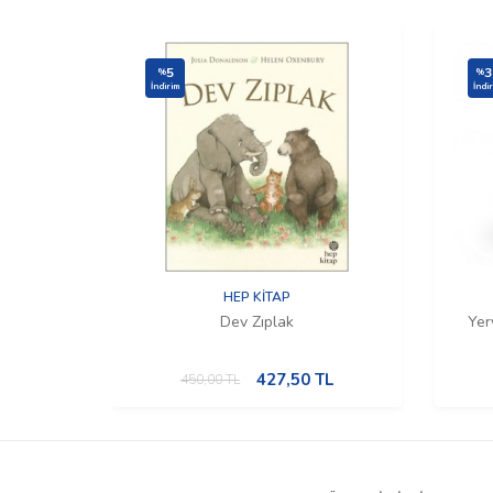
5
3
%
%
İndirim
İndi
HEP KİTAP
Dev Zıplak
Yer
427,50
TL
450,00
TL