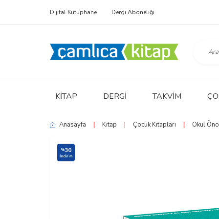
Dijital Kütüphane
Dergi Aboneliği
KITAP
DERGI
TAKVIM
ÇO
Anasayfa
|
Kitap
|
Çocuk Kitapları
|
Okul Önc
30
%
İndirim