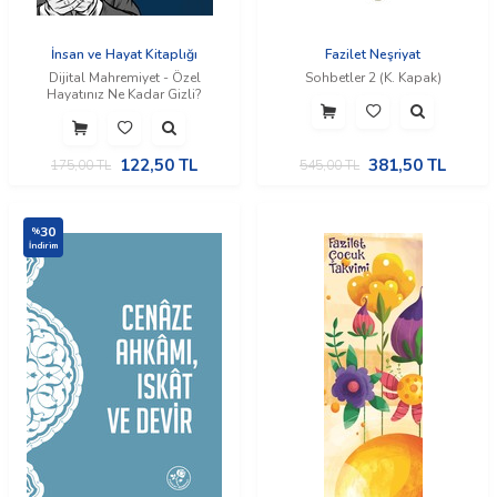
İnsan ve Hayat Kitaplığı
Fazilet Neşriyat
Dijital Mahremiyet - Özel
Sohbetler 2 (K. Kapak)
Hayatınız Ne Kadar Gizli?
122,50
TL
381,50
TL
175,00
TL
545,00
TL
30
%
İndirim