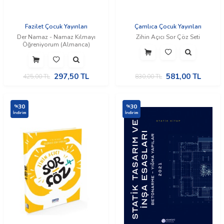
Fazilet Çocuk Yayınları
Çamlıca Çocuk Yayınları
Der Namaz - Namaz Kılmayı
Zihin Açıcı Sor Çöz Seti
Öğreniyorum (Almanca)
297,50
TL
581,00
TL
425,00
TL
830,00
TL
30
30
%
%
İndirim
İndirim