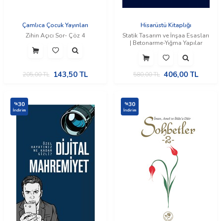
Çamlıca Çocuk Yayınları
Hisarüstü Kitaplığı
Zihin Açıcı Sor- Çöz 4
Statik Tasarım ve İnşaa Esasları
| Betonarme-Yığma Yapılar
143,50
TL
406,00
TL
205,00
TL
580,00
TL
30
30
%
%
İndirim
İndirim