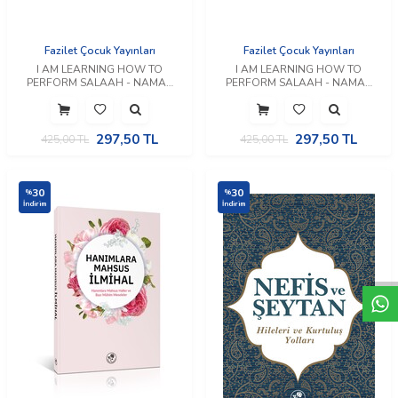
Fazilet Çocuk Yayınları
Fazilet Çocuk Yayınları
I AM LEARNING HOW TO
I AM LEARNING HOW TO
PERFORM SALAAH - NAMAZ
PERFORM SALAAH - NAMAZ
KILMAYI ÖĞRENİYORUM
KILMAYI ÖĞRENİYORUM
(İngilizce)
(İngilizce)
297,50
TL
297,50
TL
425,00
TL
425,00
TL
30
30
%
%
İndirim
İndirim
W
h
t
a
p
p
D
e
s
e
H
a
t
t