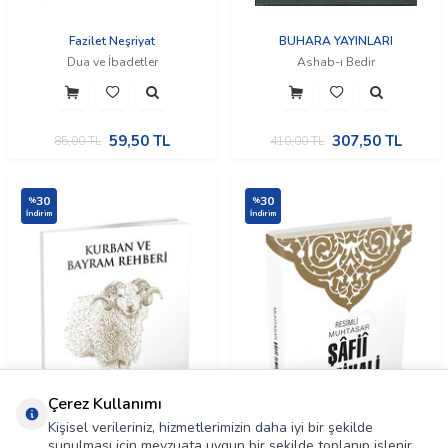
Fazilet Neşriyat
BUHARA YAYINLARI
Dua ve İbadetler
Ashab-ı Bedir
59,50
TL
307,50
TL
85,00
TL
410,00
TL
30
30
%
%
İndirim
İndirim
Çerez Kullanımı
Kişisel verileriniz, hizmetlerimizin daha iyi bir şekilde
sunulması için mevzuata uygun bir şekilde toplanıp işlenir.