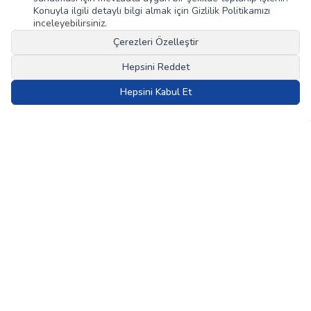
Konuyla ilgili detaylı bilgi almak için Gizlilik Politikamızı
inceleyebilirsiniz.
Fazilet Neşriyat
Fazilet Neşriyat
Çerezleri Özelleştir
Kurban ve Bayram Rehberi
Muhtasar Şafii İlmihali
Hepsini Reddet
Hepsini Kabul Et
28,00
TL
101,50
TL
40,00
TL
145,00
TL
30
30
%
%
İndirim
İndirim