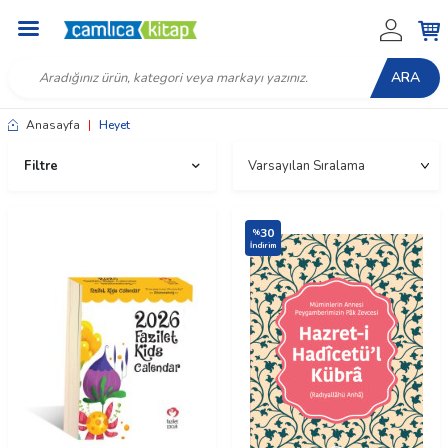
ARA
Anasayfa
|
Heyet
Filtre
30
%
İndirim