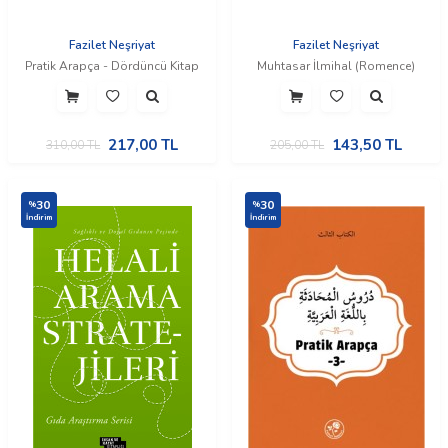
Fazilet Neşriyat
Fazilet Neşriyat
Pratik Arapça - Dördüncü Kitap
Muhtasar İlmihal (Romence)
217,00
TL
143,50
TL
310,00
TL
205,00
TL
30
30
%
%
İndirim
İndirim