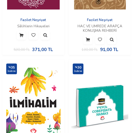
Fazilet Neşriyat
Fazilet Neşriyat
Sâlihlerin Hikayeleri
HAC VE UMREDE ARAPÇA
KONUŞMA REHBERİ
371,00
TL
91,00
TL
530,00
TL
130,00
TL
35
30
%
%
İndirim
İndirim