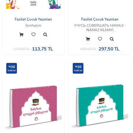
Fazilet Çocuk Yayınları
Fazilet Çocuk Yayınları
İlmihalim
УЧУСЬ СОВЕРШАТЬ НАМАЗ -
NAMAZ KILMAYI
ÖĞRENİYORUM (Rusça)
113,75
TL
297,50
TL
175,00
TL
425,00
TL
30
30
%
%
İndirim
İndirim