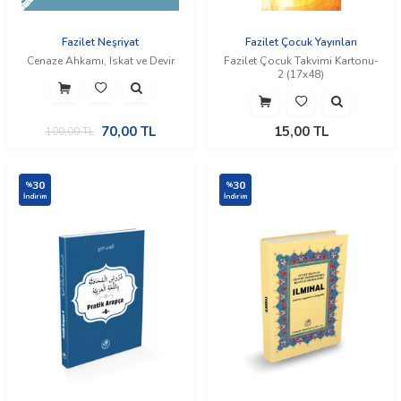
Fazilet Neşriyat
Fazilet Çocuk Yayınları
Cenaze Ahkamı, Iskat ve Devir
Fazilet Çocuk Takvimi Kartonu-
2 (17x48)
70,00
TL
15,00
TL
100,00
TL
30
30
%
%
İndirim
İndirim