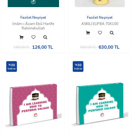
Fazilet Neşriyat
Fazilet Neşriyat
İmâm-ı Âzam Ebû Hanîfe
ASKILI ELİFBA 70X100
Rahimehullah
126,00
TL
630,00
TL
180,00
TL
900,00
TL
30
30
%
%
İndirim
İndirim