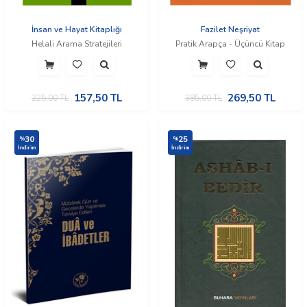
İnsan ve Hayat Kitaplığı
Fazilet Neşriyat
Helali Arama Stratejileri
Pratik Arapça - Üçüncü Kitap
157,50
TL
269,50
TL
225,00
TL
385,00
TL
30
25
%
%
İndirim
İndirim