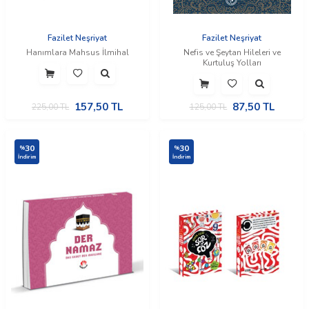
Fazilet Neşriyat
Fazilet Neşriyat
Hanımlara Mahsus İlmihal
Nefis ve Şeytan Hileleri ve
Kurtuluş Yolları
157,50
TL
87,50
TL
225,00
TL
125,00
TL
30
30
%
%
İndirim
İndirim