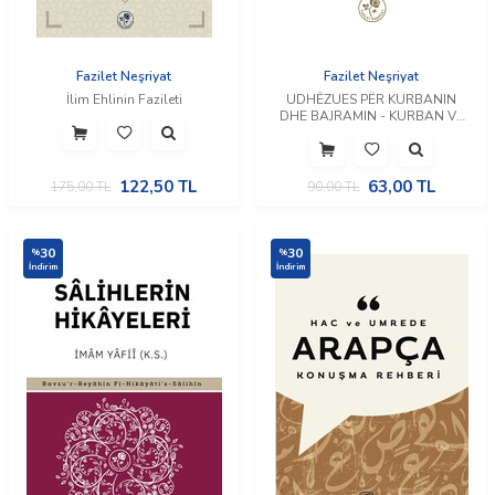
Fazilet Neşriyat
Fazilet Neşriyat
İlim Ehlinin Fazileti
UDHËZUES PËR KURBANIN
DHE BAJRAMIN - KURBAN VE
BAYRAM REHBERİ (Arnavutça)
122,50
TL
63,00
TL
175,00
TL
90,00
TL
30
30
%
%
İndirim
İndirim