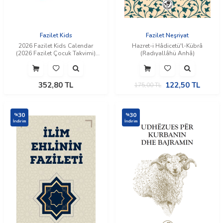
Fazilet Kids
Fazilet Neşriyat
2026 Fazilet Kids Calendar
Hazret-i Hâdicetü'l-Kübrâ
(2026 Fazilet Çocuk Takvimi)
(Radıyallâhü Anhâ)
(İngilizce)
352,80
TL
122,50
TL
175,00
TL
30
30
%
%
İndirim
İndirim