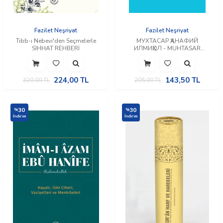
Fazilet Neşriyat
Fazilet Neşriyat
Tıbb-ı Nebevi'den Seçmelerle
МУХТАСАР ҲАНАФИЙ
SIHHAT REHBERİ
ИЛМИҲОЛ - MUHTASAR
İLMİHAL HANEFİ (Özbekçe)
224,00
TL
143,50
TL
320,00
TL
205,00
TL
30
30
%
%
İndirim
İndirim