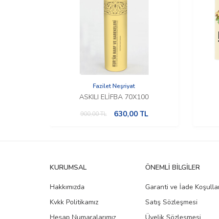
Fazilet Neşriyat
ASKILI ELİFBA 70X100
630,00
TL
900,00
TL
KURUMSAL
ÖNEMLI BILGILER
Hakkımızda
Garanti ve İade Koşullar
Kvkk Politikamız
Satış Sözleşmesi
Hesap Numaralarımız
Üyelik Sözleşmesi