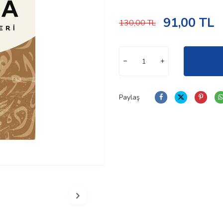
91,00
TL
130,00
TL
Paylaş