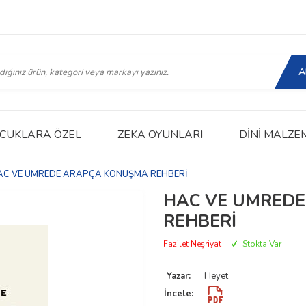
A
CUKLARA ÖZEL
ZEKA OYUNLARI
DINI MALZE
AC VE UMREDE ARAPÇA KONUŞMA REHBERİ
HAC VE UMRED
REHBERİ
Fazilet Neşriyat
Stokta Var
Yazar:
Heyet
İncele: