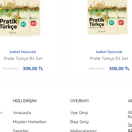
İsabet Yayıncılık
İsabet Yayıncılık
Pratik Türkçe B2 Set
Pratik Türkçe B1 Set
306,00
TL
306,00
TL
360,00
TL
360,00
TL
HIZLI ERIŞIM
ÜYE/BAYI
A
A
ı
Anasayfa
Üye Girişi
Ba
Müşteri Hizmetleri
Bayi Girişi
Te
0
Sepetim
Mağazalarımız