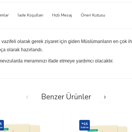
umlar
İade Koşulları
Hızlı Mesaj
Öneri Kutusu
vazifeli olarak gerek ziyaret için giden Müslümanların en çok i
pça olarak hazırlandı.
 mevzularda meramınızı ifade etmeye yardımcı olacaktır.
Benzer Ürünler
5
15
%
rim
İndirim