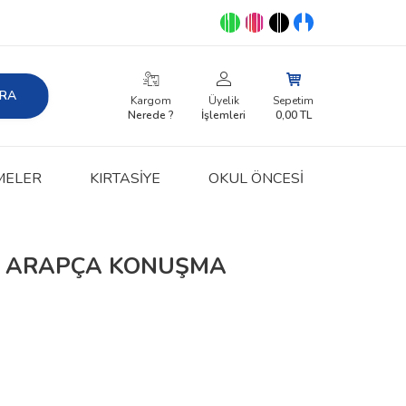
RA
Kargom
Üyelik
Sepetim
Nerede ?
İşlemleri
0,00
TL
MELER
KIRTASIYE
OKUL ÖNCESİ
E ARAPÇA KONUŞMA