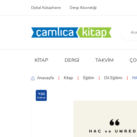
Dijital Kütüphane
Dergi Aboneliği
KITAP
DERGI
TAKVIM
ÇO
Anasayfa
|
Kitap
|
Eğitim
|
Dil Eğitimi
|
H
30
%
İndirim