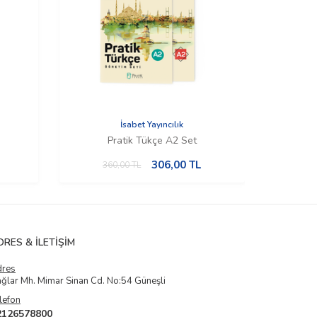
İsabet Yayıncılık
Pratik Tükçe A2 Set
306,00
TL
360,00
TL
3
DRES & İLETIŞIM
dres
ğlar Mh. Mimar Sinan Cd. No:54 Güneşli
lefon
2126578800