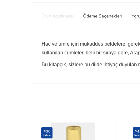
Ürün Açıklaması
Ödeme Seçenekleri
Yor
Hac ve umre için mukaddes beldelere, gerek 
kullanılan cümleler,
belli bir sıraya göre, Ara
Bu kitapçık, sizlere bu dilde ihtiyaç duyulan
30
1
%
%
İndirim
İndi