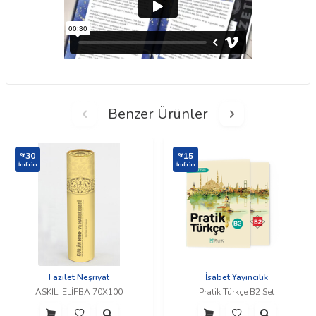
Benzer Ürünler
30
15
%
%
İndirim
İndirim
Fazilet Neşriyat
İsabet Yayıncılık
ASKILI ELİFBA 70X100
Pratik Türkçe B2 Set