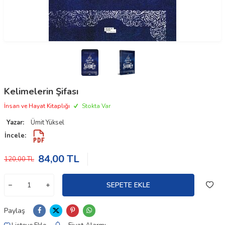
Kelimelerin Şifası
İnsan ve Hayat Kitaplığı
Stokta Var
Yazar:
Ümit Yüksel
İncele:
84,00
TL
120,00
TL
SEPETE EKLE
Paylaş