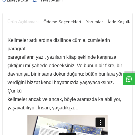
Fiyat Alarmı
Listeye Ekle
Ürün Açıklaması
Ödeme Seçenekleri
Yorumlar
İade Koşulları
Kelimeler ardı ardına dizilince cümle, cümlelerin
paragraf,
W
h
t
a
p
p
D
e
s
e
H
a
t
t
paragrafların yazı, yazıların kitap şeklinde karşınıza
çıktığını müşahede edeceksiniz. Ve bunun bir fikre, bir
davranışa, bir insana dokunduğunu; bütün bunlara yön
verdiğini bizzat kendi hayatınızda yaşayacaksınız.
Çünkü
kelimeler ancak ve ancak, böyle aramızda kalabiliyor,
yaşayabiliyor. İnsan, yaşadıkça…