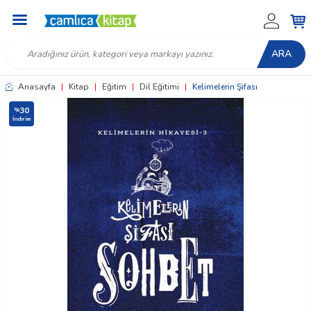
ARA
Anasayfa
|
Kitap
|
Eğitim
|
Dil Eğitimi
|
Kelimelerin Şifası
30
%
İndirim