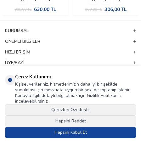
630,00
TL
306,00
TL
900,00
TL
360,00
TL
KURUMSAL
ÖNEMLI BILGILER
HIZLI ERIŞIM
ÜYE/BAYI
ADRES & İLETIŞIM
Çerez Kullanımı
Kişisel verileriniz, hizmetlerimizin daha iyi bir şekilde
sunulması için mevzuata uygun bir şekilde toplanıp işlenir.
E-Bülten Aboneliği
Konuyla ilgili detaylı bilgi almak için Gizlilik Politikamızı
inceleyebilirsiniz.
Kampanya ve yeniliklerden haberdar olmak için e-bültenimize abone olun!
Çerezleri Özelleştir
GÖNDER
Hepsini Reddet
KVKK Sözleşmesi'ni
, Okudum, Kabul Ediyorum.
Hepsini Kabul Et