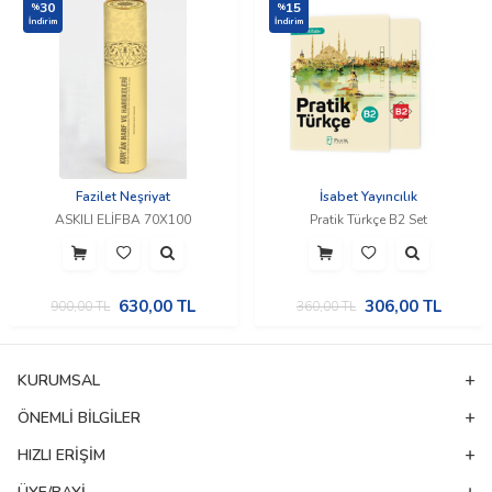
30
15
%
%
İndirim
İndirim
Fazilet Neşriyat
İsabet Yayıncılık
ASKILI ELİFBA 70X100
Pratik Türkçe B2 Set
630,00
TL
306,00
TL
900,00
TL
360,00
TL
KURUMSAL
ÖNEMLI BILGILER
HIZLI ERIŞIM