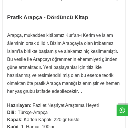
Pratik Arapça - Dördüncü Kitap
Arapça, mukaddes kitâbımız Kur’an-ı Kerim ve İslam
âleminin ortak dilidir. Bizim Arapçayla olan irtibatımız
İslam’la birlikte başlamış ve alakamız hiç kesilmemiştir.
Bu vesile ile Arapçayı öğrenmenin ehemmiyeti günden
güne artmaktadır. Yeni başlayanlar için titizlikle
hazırlanmış ve resimlendirilmiş olan bu eserde teorik
olmaktan öte pratik Arapça mantığı izlenmiştir ve hemen
W
h
t
a
p
p
D
e
s
e
H
a
t
t
her yaş grubu istifade edebilecektir…
Hazırlayan:
Fazilet Neşriyat Araştırma Heyeti
Dili :
Türkçe-Arapça
Kapak:
Karton Kapak, 220 gr Bristol
Kağıt:
1. Hamur, 100 gr