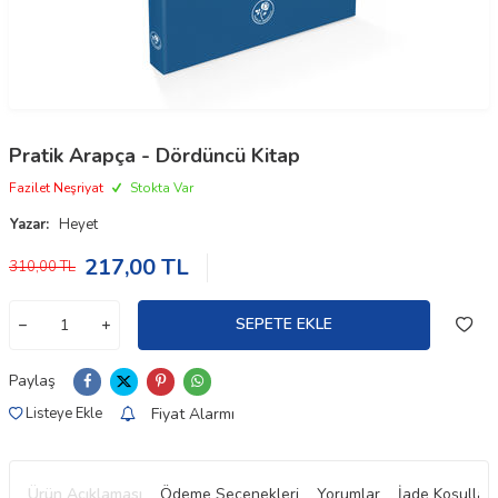
Pratik Arapça - Dördüncü Kitap
Fazilet Neşriyat
Stokta Var
Yazar:
Heyet
217,00
TL
310,00
TL
SEPETE EKLE
Paylaş
Fiyat Alarmı
Listeye Ekle
Ürün Açıklaması
Ödeme Seçenekleri
Yorumlar
İade Koşulları