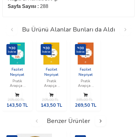
Sayfa Sayısı :
288
Bu Ürünü Alanlar Bunları da Aldı
30
30
30
%
%
%
İndirim
İndirim
İndirim
Fazilet
Fazilet
Fazilet
Neşriyat
Neşriyat
Neşriyat
Pratik
Pratik
Pratik
Arapça -
Arapça -
Arapça -
Birinci
İkinci Kitap
Üçüncü
Kitap
Kitap
205,00
TL
205,00
TL
385,00
TL
143,50
TL
143,50
TL
269,50
TL
Benzer Ürünler