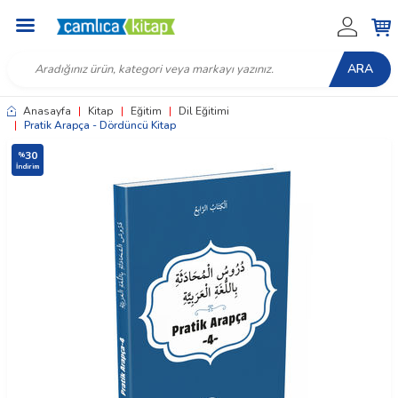
ARA
Anasayfa
|
Kitap
|
Eğitim
|
Dil Eğitimi
|
Pratik Arapça - Dördüncü Kitap
30
%
İndirim