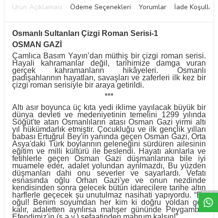
Ürün Açıklaması
Ödeme Seçenekleri
Yorumlar
İade Koşulları
Osmanlı Sultanları Çizgi Roman Serisi-1
OSMAN GAZİ
Çamlıca Basım Yayın’dan müthiş bir çizgi roman serisi.
Hayali kahramanlar değil, tarihimize damga vuran
gerçek kahramanların hikâyeleri. Osmanlı
padişahlarının hayatları, savaşları ve zaferleri ilk kez bir
çizgi roman serisiyle bir araya getirildi.
***
Altı asır boyunca üç kıta yedi iklime yayılacak büyük bir
dünya devleti ve medeniyetinin temelini 1299 yılında
Söğüt'te atan Osmanlıların atası Osman Gazi yirmi altı
yıl hükümdarlık etmiştir. Çocukluğu ve ilk gençlik yılları
babası Ertuğrul Bey'in yanında geçen Osman Gazi, Orta
Asya'daki Türk boylarının geleneğini sürdüren ailesinin
eğitim ve milli kültürü ile beslendi. Hayatı akınlarla ve
fetihlerle geçen Osman Gazi düşmanlarına bile iyi
muamele eder, adalet yolundan ayrılmazdı, Bu yüzden
W
h
t
a
p
p
D
e
s
e
H
a
t
t
düşmanları dahi onu severler ve sayarlardı. Vefatı
esnasında oğlu Orhan Gazi'ye ve onun nezdinde
kendisinden sonra gelecek bütün idarecilere tarihe altın
harflerle geçecek şu unutulmaz nasihati yapıyordu. “Ey
oğul! Benim soyumdan her kim ki doğru yoldan geri
kalır, adaletten ayrılırsa mahşer gününde Peygamber
Efendimiz'in (s.a.v.) şefaatinden mahrum kalsın!”