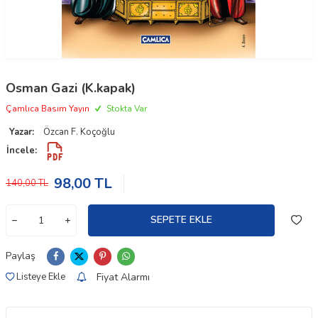
Osman Gazi (K.kapak)
Çamlıca Basım Yayın
Stokta Var
Yazar:
Özcan F. Koçoğlu
İncele:
98,00
TL
140,00
TL
SEPETE EKLE
Paylaş
Fiyat Alarmı
Listeye Ekle