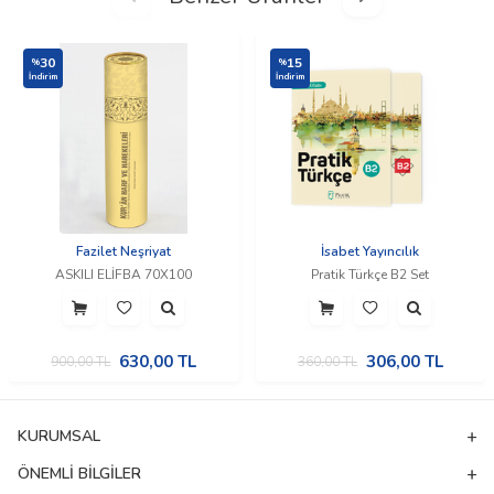
30
15
%
%
İndirim
İndirim
Fazilet Neşriyat
İsabet Yayıncılık
ASKILI ELİFBA 70X100
Pratik Türkçe B2 Set
630,00
TL
306,00
TL
900,00
TL
360,00
TL
KURUMSAL
ÖNEMLI BILGILER