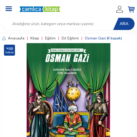
ARA
Anasayfa
|
Kitap
|
Eğitim
|
Dil Eğitimi
|
Osman Gazi (K.kapak)
30
%
İndirim