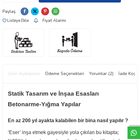
Paylaş
Fiyat Alarmı
Listeye Ekle
Ürün Açıklaması
Ödeme Seçenekleri
Yorumlar (2)
İade Koşull
Statik Tasarım ve İnşaa Esasları
Betonarme-Yığma Yapılar
W
h
t
a
p
p
D
e
s
e
H
a
t
t
En az 200 yıl ayakta kalabilen bir bina nasıl yapılır ?
‘Eser’ inşa etmek gayesiyle yola çıkılan bu kitapta;