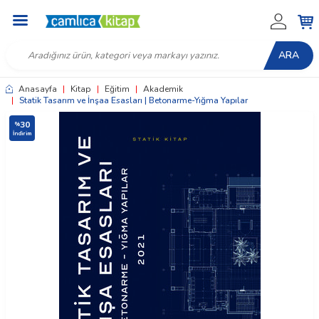
ARA
Anasayfa
|
Kitap
|
Eğitim
|
Akademik
|
Statik Tasarım ve İnşaa Esasları | Betonarme-Yığma Yapılar
30
%
İndirim