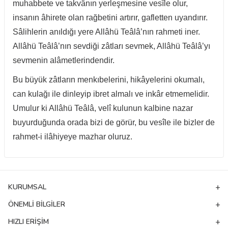
muhabbete ve takvânın yerleşmesine vesîle olur,
insanın âhirete olan rağbetini artırır,
gafletten uyandırır.
Sâlihlerin anıldığı yere Allâhü Teâlâ’nın rahmeti iner.
Allâhü Teâlâ’nın sevdiği zâtları sevmek, Allâhü Teâlâ’yı
sevmenin
alâmetlerindendir.
Bu büyük zâtların menkıbelerini, hikâyelerini okumalı,
can kulağı ile dinleyip ibret almalı ve inkâr etmemelidir.
Umulur ki Allâhü
Teâlâ, velî kulunun kalbine nazar
buyurduğunda orada bizi de görür, bu vesîle ile bizler de
rahmet-i ilâhiyeye mazhar oluruz.
KURUMSAL
ÖNEMLI BILGILER
HIZLI ERIŞIM