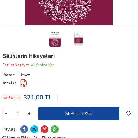
Sâlihlerin Hikayeleri
Fazilet Neşriyat
Stokta Var
Yazar:
Heyet
İncele:
371,00
TL
530,00
TL
SEPETE EKLE
Paylaş