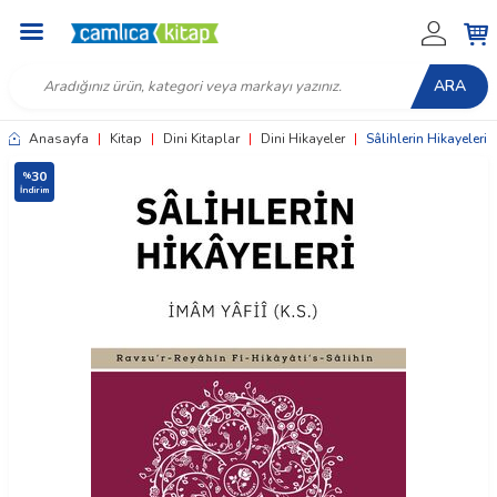
ARA
Anasayfa
|
Kitap
|
Dini Kitaplar
|
Dini Hikayeler
|
Sâlihlerin Hikayeleri
30
%
İndirim