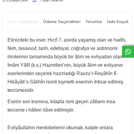
Fiyat Alarmı
Listeye Ekle
Ürün Açıklaması
Ödeme Seçenekleri
Yorumlar
İade Koşulları
W
h
t
a
p
p
D
e
s
e
H
a
t
t
Elinizdeki bu eser, Hicrî 7. asırda yaşamış olan ve hadîs,
fıkıh, tasavvuf, tarih, edebiyat, coğrafya ve astronomi
ilimlerinin tamamında büyük bir
âlim ve evliyadan olan
İmâm Yâfiî (k.s.) Hazretleri’nin, büyük âlim ve evliyanın
eserlerinden seçerek hazırladığı Ravzu’r-Reyâhîn fî-
Hikâyâti’s-Sâlihîn
isimli kıymetli eserinin ihtisar edilmiş
tercümesidir.
Eserin son kısmına, kitapta ismi geçen zâtların kısa
terceme-i hâlleri ilâve edilmiştir.
Evliyâullahın menkıbelerini okumak, kalpte onlara