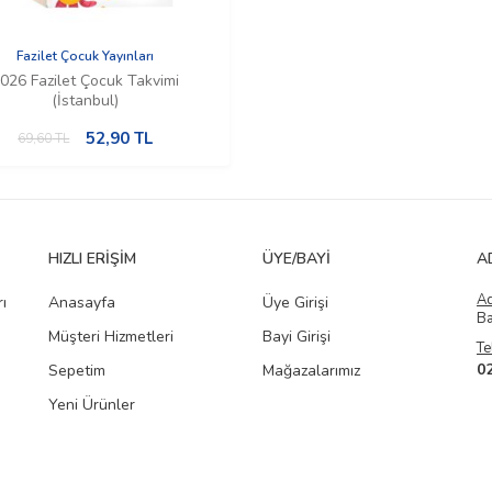
Fazilet Çocuk Yayınları
026 Fazilet Çocuk Takvimi
(İstanbul)
52,90
TL
69,60
TL
HIZLI ERIŞIM
ÜYE/BAYI
A
A
ı
Anasayfa
Üye Girişi
Ba
Müşteri Hizmetleri
Bayi Girişi
Te
0
Sepetim
Mağazalarımız
Yeni Ürünler