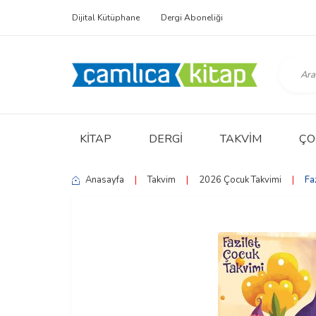
Dijital Kütüphane
Dergi Aboneliği
KITAP
DERGI
TAKVIM
ÇO
Anasayfa
|
Takvim
|
2026 Çocuk Takvimi
|
Fa