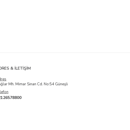
DRES & İLETIŞIM
dres
ğlar Mh. Mimar Sinan Cd. No:54 Güneşli
lefon
2126578800