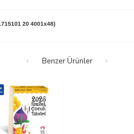
17
15101 20 4001
x48)
Benzer Ürünler
4
rim