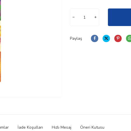
Paylaş
umlar
İade Koşulları
Hızlı Mesaj
Öneri Kutusu