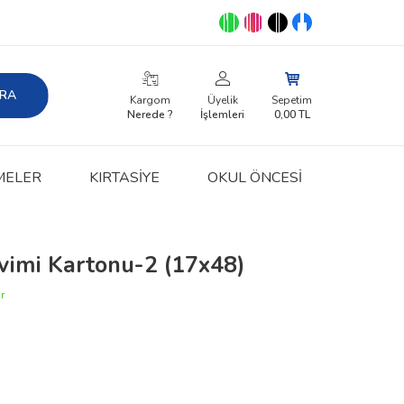
RA
Kargom
Üyelik
Sepetim
Nerede ?
İşlemleri
0,00
TL
MELER
KIRTASIYE
OKUL ÖNCESİ
kvimi Kartonu-2 (17x48)
r