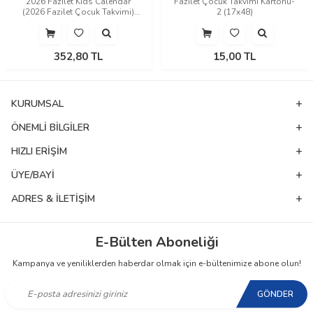
2026 Fazilet Kids Calendar
Fazilet Çocuk Takvimi Kartonu-
(2026 Fazilet Çocuk Takvimi)
2 (17x48)
(İngilizce)
352,80
TL
15,00
TL
KURUMSAL
ÖNEMLI BILGILER
HIZLI ERIŞIM
ÜYE/BAYI
ADRES & İLETIŞIM
E-Bülten Aboneliği
Kampanya ve yeniliklerden haberdar olmak için e-bültenimize abone olun!
GÖNDER