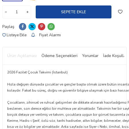
SEPETE EKLE
Paylaş
Fiyat Alarmı
Listeye Ekle
Ürün Açıklaması
Ödeme Seçenekleri
Yorumlar
İade Koşulları
2026 Fazilet Çocuk Takvimi (İstanbul)
Hızla değişen dünyada çocuklar ve gençler başta olmak üzere bütün insanlar
kolaydır. Fakat bu süreç, doğru ve güvenilir bilgiye ulaşmak için bazı hassasi
Çocukların, zihinsel ve ruhsal gelişimleri de dikkate alınarak hazırladığımı
beslenen, son derece eğitici bir muhteva yer almaktadır. Takvimin her bir s
birçok detaya yer verilmiş ve takvim, çocuklara uygun bir görsel tasarımla ze
Kerime, Hadis-i Şerif, özlü söz, tarihi hadiseler, altın bilgiler, bilmeceler, de
kısa ve öz bilgiler yer almaktadır. Arka sayfada ise Siyer-i Nebi, ilmihal, kıss