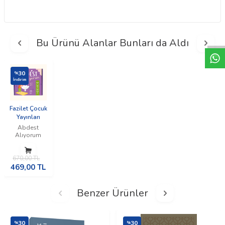
W
h
t
a
p
p
D
e
s
e
H
a
t
t
Bu Ürünü Alanlar Bunları da Aldı
30
%
İndirim
Fazilet Çocuk
Yayınları
Abdest
Alıyorum
670,00
TL
469,00
TL
Benzer Ürünler
30
30
%
%