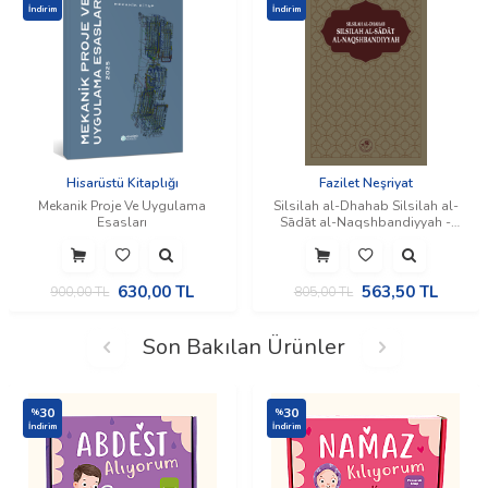
İndirim
İndirim
Hisarüstü Kitaplığı
Fazilet Neşriyat
Mekanik Proje Ve Uygulama
Silsilah al-Dhahab Silsilah al-
Esasları
Sādāt al-Naqshbandiyyah -
Silsile-i Sadat-ı Nakşibendiye
(Silsiletü'z-Zeheb) (İngilizce)
630,00
TL
563,50
TL
900,00
TL
805,00
TL
Son Bakılan Ürünler
30
30
%
%
İndirim
İndirim