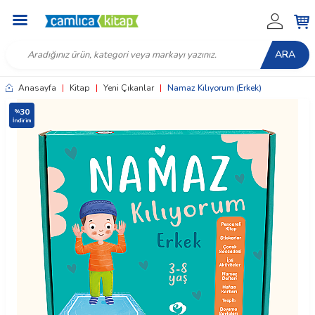
ARA
Anasayfa
|
Kitap
|
Yeni Çıkanlar
|
Namaz Kılıyorum (Erkek)
30
%
İndirim