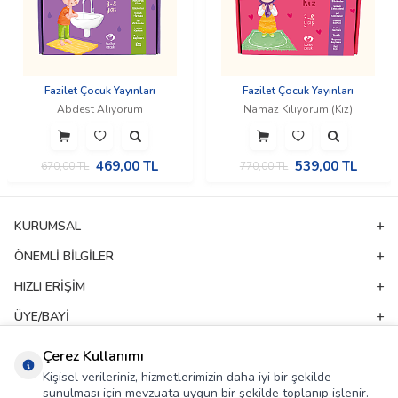
Fazilet Çocuk Yayınları
Fazilet Çocuk Yayınları
Abdest Alıyorum
Namaz Kılıyorum (Kız)
469,00
TL
539,00
TL
670,00
TL
770,00
TL
KURUMSAL
ÖNEMLI BILGILER
HIZLI ERIŞIM
ÜYE/BAYI
ADRES & İLETIŞIM
Çerez Kullanımı
Kişisel verileriniz, hizmetlerimizin daha iyi bir şekilde
sunulması için mevzuata uygun bir şekilde toplanıp işlenir.