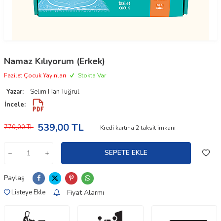
Namaz Kılıyorum (Erkek)
Fazilet Çocuk Yayınları
Stokta Var
Yazar:
Selim Han Tuğrul
İncele:
539,00
TL
770,00
TL
Kredi kartına
2
taksit imkanı
SEPETE EKLE
Paylaş
Fiyat Alarmı
Listeye Ekle