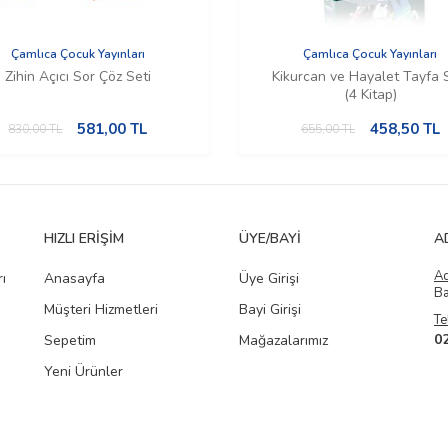
Çamlıca Çocuk Yayınları
Çamlıca Çocuk Yayınları
Zihin Açıcı Sor Çöz Seti
Kikurcan ve Hayalet Tayfa 
(4 Kitap)
581,00
TL
458,50
TL
830,00
TL
655,00
TL
HIZLI ERIŞIM
ÜYE/BAYI
A
A
ı
Anasayfa
Üye Girişi
Ba
Müşteri Hizmetleri
Bayi Girişi
Te
0
Sepetim
Mağazalarımız
Yeni Ürünler