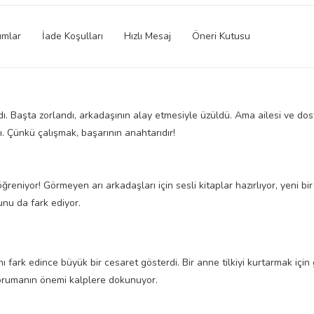
umlar
İade Koşulları
Hızlı Mesaj
Öneri Kutusu
. Başta zorlandı, arkadaşının alay etmesiyle üzüldü. Ama ailesi ve dost
. Çünkü çalışmak, başarının anahtarıdır!
reniyor! Görmeyen arı arkadaşları için sesli kitaplar hazırlıyor, yeni bir
ğunu da fark ediyor.
ı fark edince büyük bir cesaret gösterdi. Bir anne tilkiyi kurtarmak için g
korumanın önemi kalplere dokunuyor.