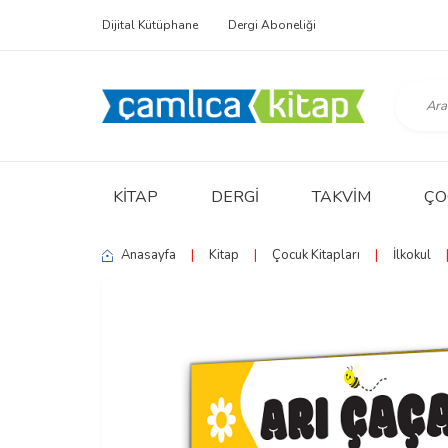
Dijital Kütüphane
Dergi Aboneliği
KITAP
DERGI
TAKVIM
ÇO
Anasayfa
|
Kitap
|
Çocuk Kitapları
|
İlkokul