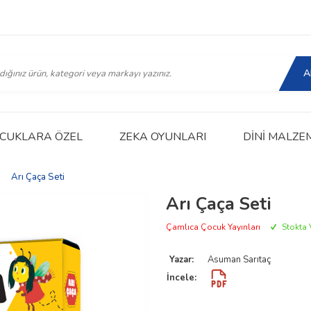
A
CUKLARA ÖZEL
ZEKA OYUNLARI
DINI MALZE
|
Arı Çaça Seti
Arı Çaça Seti
Çamlıca Çocuk Yayınları
Stokta 
Yazar:
Asuman Sarıtaç
İncele: