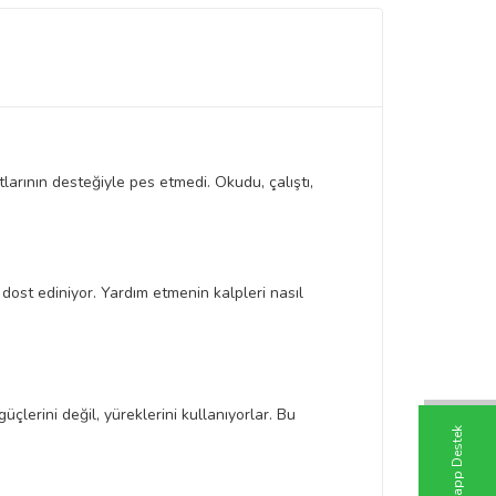
larının desteğiyle pes etmedi. Okudu, çalıştı,
 dost ediniyor. Yardım etmenin kalpleri nasıl
üçlerini değil, yüreklerini kullanıyorlar. Bu
W
h
t
s
a
p
p
D
e
s
t
e
k
H
a
t
t