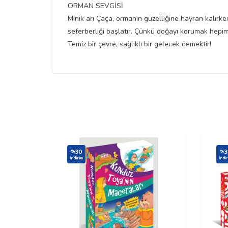
ORMAN SEVGİSİ
Minik arı Çaça, ormanın güzelliğine hayran kalırke
seferberliği başlatır. Çünkü doğayı korumak hepim
Temiz bir çevre, sağlıklı bir gelecek demektir!
30
3
%
%
İndirim
İndi