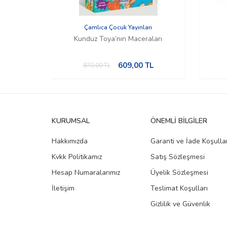
Çamlıca Çocuk Yayınları
Kunduz Toya’nın Maceraları
609,00
TL
870,00
TL
KURUMSAL
ÖNEMLI BILGILER
Hakkımızda
Garanti ve İade Koşullar
Kvkk Politikamız
Satış Sözleşmesi
Hesap Numaralarımız
Üyelik Sözleşmesi
İletişim
Teslimat Koşulları
Gizlilik ve Güvenlik