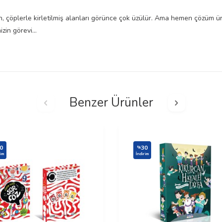
n, çöplerle kirletilmiş alanları görünce çok üzülür. Ama hemen çözüm üret
izin görevi…
Benzer Ürünler
0
30
%
rim
İndirim