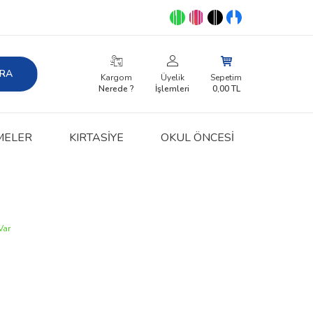
RA
Kargom
Üyelik
Sepetim
Nerede ?
İşlemleri
0,00
TL
MELER
KIRTASIYE
OKUL ÖNCESİ
Var