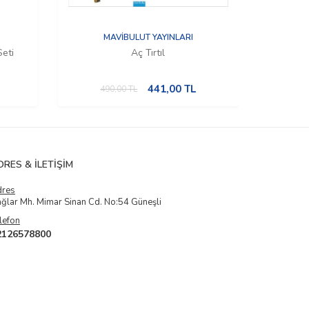
MAVİBULUT YAYINLARI
Ç
Seti
Aç Tırtıl
Bir
441,00
TL
490,00
TL
DRES & İLETIŞIM
dres
ğlar Mh. Mimar Sinan Cd. No:54 Güneşli
lefon
2126578800