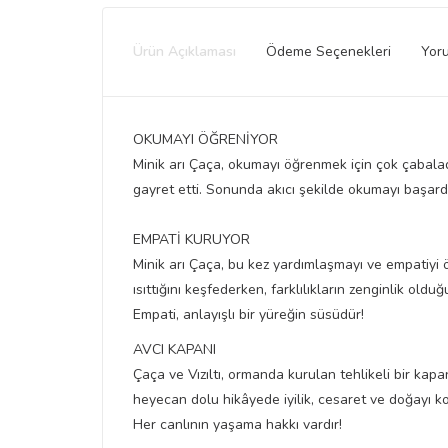
Ürün Açıklaması
Ödeme Seçenekleri
Yor
OKUMAYI ÖĞRENİYOR
Minik arı Çaça, okumayı öğrenmek için çok çabaladı
gayret etti. Sonunda akıcı şekilde okumayı başardı
EMPATİ KURUYOR
Minik arı Çaça, bu kez yardımlaşmayı ve empatiyi öğ
ısıttığını keşfederken, farklılıkların zenginlik oldu
Empati, anlayışlı bir yüreğin süsüdür!
AVCI KAPANI
Çaça ve Vızıltı, ormanda kurulan tehlikeli bir kapan
heyecan dolu hikâyede iyilik, cesaret ve doğayı 
Her canlının yaşama hakkı vardır!