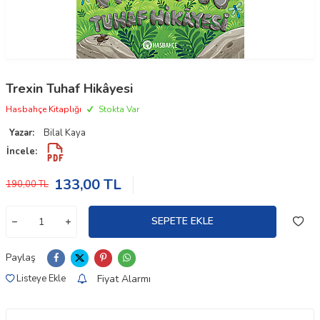
Trexin Tuhaf Hikâyesi
Hasbahçe Kitaplığı
Stokta Var
Yazar:
Bilal Kaya
İncele:
133,00
TL
190,00
TL
SEPETE EKLE
Paylaş
Fiyat Alarmı
Listeye Ekle