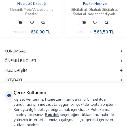
Hisarüstü Kitaplığı
Fazilet Neşriyat
Mekanik Proje Ve Uygulama
Silsilah al-Dhahab Silsilah al-
Esasları
Sādāt al-Naqshbandiyyah -
Silsile-i Sadat-ı Nakşibendiye
(Silsiletü'z-Zeheb) (İngilizce)
630,00
TL
563,50
TL
900,00
TL
805,00
TL
KURUMSAL
ÖNEMLI BILGILER
HIZLI ERIŞIM
ÜYE/BAYI
ADRES & İLETIŞIM
Çerez Kullanımı
Kişisel verileriniz, hizmetlerimizin daha iyi bir şekilde
sunulması için mevzuata uygun bir şekilde toplanıp işlenir.
E-Bülten Aboneliği
Konuyla ilgili detaylı bilgi almak için Gizlilik Politikamızı
inceleyebilirsiniz.
Reddet
seçeneğine tıklamanız halinde
Kampanya ve yeniliklerden haberdar olmak için e-bültenimize abone olun!
yalnızca internet sitemizin çalışması için gerekli çerezler
kullanılacaktır.