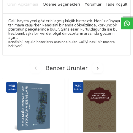
W
h
t
a
p
p
D
e
s
e
H
a
t
t
Ürün Açıklaması
Ödeme Seçenekleri
Yorumlar
İade Koşulları
Gali, hayata yeni gözlerini açmış küçük bir trextir. Henüz dünyayı
tanımaya çalışırken kendisini bir anda gökyüzünde, korkunç bir
pteronun pençelerinde bulur. Şans eseri kurtuldugunda ise bu
kez bambaşka bir yerde, otçul dinozorların arasında gözlerini
açar…
Kendisini,
otçul
dinozorların
arasında
bulan
Gali’yi
nasıl
bir
macera
bekliyor?
Benzer Ürünler
30
30
%
%
İndirim
İndirim