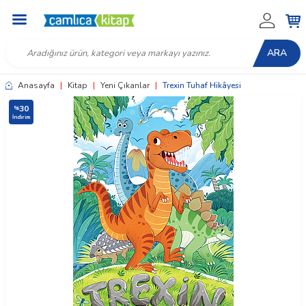
ARA
Anasayfa
|
Kitap
|
Yeni Çıkanlar
|
Trexin Tuhaf Hikâyesi
30
%
İndirim