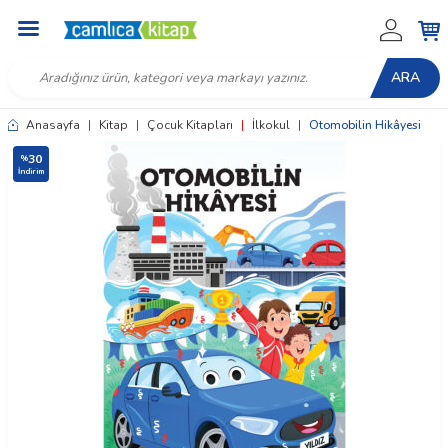
ARA
Anasayfa
|
Kitap
|
Çocuk Kitapları
|
İlkokul
|
Otomobilin Hikâyesi
30
%
İndirim