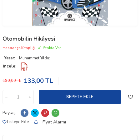
Otomobilin Hikâyesi
Hasbahçe Kitaplığı
Stokta Var
Yazar:
Muhammet Yıldız
İncele:
133,00
TL
190,00
TL
SEPETE EKLE
Paylaş
Fiyat Alarmı
Listeye Ekle