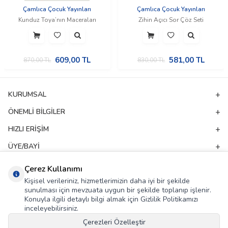
Çamlıca Çocuk Yayınları
Çamlıca Çocuk Yayınları
Kunduz Toya’nın Maceraları
Zihin Açıcı Sor Çöz Seti
609,00
TL
581,00
TL
870,00
TL
830,00
TL
KURUMSAL
ÖNEMLI BILGILER
HIZLI ERIŞIM
ÜYE/BAYI
ADRES & İLETIŞIM
Çerez Kullanımı
Kişisel verileriniz, hizmetlerimizin daha iyi bir şekilde
sunulması için mevzuata uygun bir şekilde toplanıp işlenir.
E-Bülten Aboneliği
Konuyla ilgili detaylı bilgi almak için Gizlilik Politikamızı
inceleyebilirsiniz.
Kampanya ve yeniliklerden haberdar olmak için e-bültenimize abone olun!
Çerezleri Özelleştir