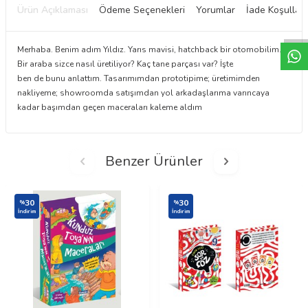
W
h
t
a
p
p
D
e
s
e
H
a
t
t
Ürün Açıklaması
Ödeme Seçenekleri
Yorumlar
İade Koşulları
Merhaba. Benim adım Yıldız. Yarıs mavisi, hatchback bir otomobilim.
Bir araba sizce nasıl üretiliyor? Kaç tane parçası var? İşte
ben de bunu anlattım. Tasarımımdan prototipime; üretimimden
nakliyeme; showroomda satışımdan yol arkadaşlarıma varıncaya
kadar başımdan geçen maceraları kaleme aldım
Benzer Ürünler
30
30
%
%
İndirim
İndirim