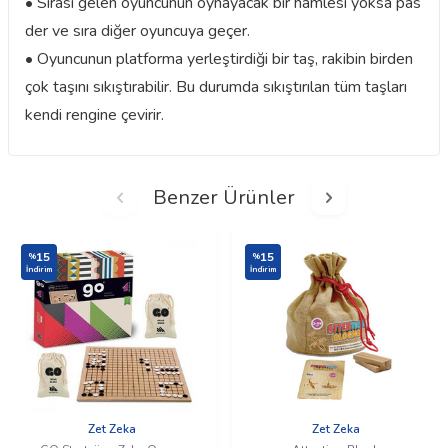
• Sırası gelen oyuncunun oynayacak bir hamlesi yoksa pas
der ve sıra diğer oyuncuya geçer.
• Oyuncunun platforma yerleştirdiği bir taş, rakibin birden
çok taşını sıkıştırabilir. Bu durumda sıkıştırılan tüm taşları
kendi rengine çevirir.
Benzer Ürünler
15
15
%
%
İndirim
İndirim
Zet Zeka
Zet Zeka