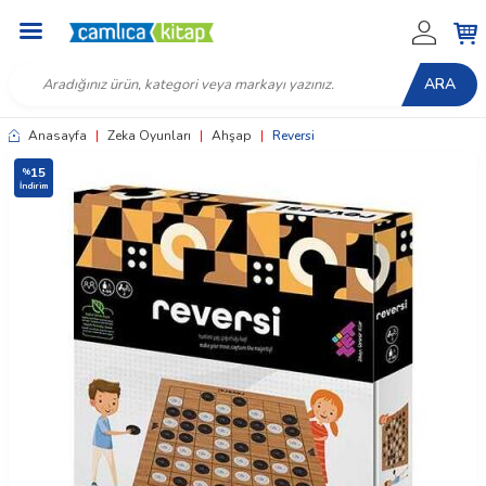
ARA
Anasayfa
|
Zeka Oyunları
|
Ahşap
|
Reversi
15
%
İndirim