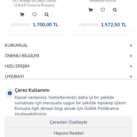
GO Strateji ve Zeka Oyunu
Attention Block
(19x19 Turnuva Boyutu)
1.700,00
TL
1.572,50
TL
2.000,00
TL
1.850,00
TL
KURUMSAL
ÖNEMLI BILGILER
HIZLI ERIŞIM
ÜYE/BAYI
ADRES & İLETIŞIM
Çerez Kullanımı
Kişisel verileriniz, hizmetlerimizin daha iyi bir şekilde
sunulması için mevzuata uygun bir şekilde toplanıp işlenir.
E-Bülten Aboneliği
Konuyla ilgili detaylı bilgi almak için Gizlilik Politikamızı
inceleyebilirsiniz.
Kampanya ve yeniliklerden haberdar olmak için e-bültenimize abone olun!
Çerezleri Özelleştir
GÖNDER
Hepsini Reddet