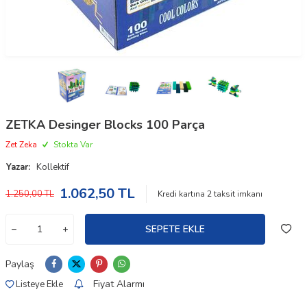
ZETKA Desinger Blocks 100 Parça
Zet Zeka
Stokta Var
Yazar:
Kollektif
1.062,50
TL
1.250,00
TL
Kredi kartına
2
taksit imkanı
SEPETE EKLE
Paylaş
Fiyat Alarmı
Listeye Ekle