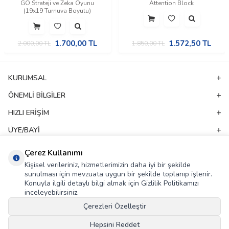
GO Strateji ve Zeka Oyunu
Attention Block
(19x19 Turnuva Boyutu)
1.700,00
TL
1.572,50
TL
2.000,00
TL
1.850,00
TL
KURUMSAL
ÖNEMLI BILGILER
HIZLI ERIŞIM
ÜYE/BAYI
ADRES & İLETIŞIM
Çerez Kullanımı
Kişisel verileriniz, hizmetlerimizin daha iyi bir şekilde
sunulması için mevzuata uygun bir şekilde toplanıp işlenir.
E-Bülten Aboneliği
Konuyla ilgili detaylı bilgi almak için Gizlilik Politikamızı
inceleyebilirsiniz.
Kampanya ve yeniliklerden haberdar olmak için e-bültenimize abone olun!
Çerezleri Özelleştir
GÖNDER
Hepsini Reddet