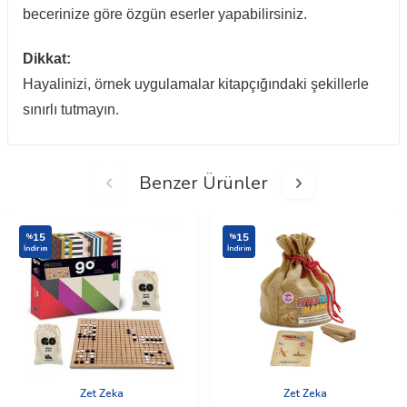
becerinize göre özgün eserler yapabilirsiniz.
Dikkat:
Hayalinizi, örnek uygulamalar kitapçığındaki şekillerle
sınırlı tutmayın.
Benzer Ürünler
15
15
%
%
İndirim
İndirim
Zet Zeka
Zet Zeka