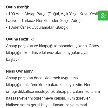
W
h
t
a
p
p
D
e
s
e
H
a
t
t
Oyun İçeriği:
• 100 Adet Ahşap Parça (Doğal, Açık Yeşil, Koyu Yeşil,
Lacivert, Turkuaz Renklerinden 20'şer Adet)
• 1 Adet Örnek Uygulamalar Kitapçığı
Oyuna Hazırlık:
Ahşap parçaları ve kitapçığı torbasından çıkarın. Görev
kitapçığını kendinize kılavuz alarak uygulamaya
başlayın.
Nasıl Oynanır?
Ahşap parçaları öncelikle örnek uygulama
kitapçığındaki örneklere bakarak dizayn edin. Her bir
örneği dikkatlice inceleyerek ahşap parçaların kullanım
hassasiyetlerini öğrenmeye çalışın. Tüm görevler
bittikten sonra gerisi hayal dünyanıza ve mimari