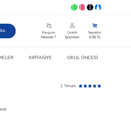
RA
Kargom
Üyelik
Sepetim
Nerede ?
İşlemleri
0,00
TL
MELER
KIRTASIYE
OKUL ÖNCESİ
1 Yorum
endi