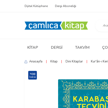
Dijital Kütüphane
Dergi Aboneliği
KITAP
DERGI
TAKVIM
ÇO
Anasayfa
|
Kitap
|
Dini Kitaplar
|
Kur'ân-ı Keri
30
%
İndirim