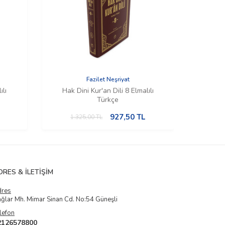
Fazilet Neşriyat
ılı
Hak Dini Kur'an Dili 8 Elmalılı
Hak D
Türkçe
927,50
TL
1.325,00
TL
1.
DRES & İLETIŞIM
dres
ğlar Mh. Mimar Sinan Cd. No:54 Güneşli
lefon
2126578800