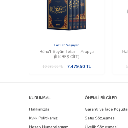
Fazilet Neşriyat
Rûhu'l-Beyân Tefsiri - Arapça
Hak
(İLK BEŞ CİLT)
7.479,50
TL
10.685,00
TL
1
KURUMSAL
ÖNEMLI BILGILER
Hakkımızda
Garanti ve İade Koşullar
Kvkk Politikamız
Satış Sözleşmesi
Hesap Numaralarımız
Üyelik Sözleşmesi