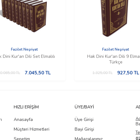
Fazilet Neşriyat
Fazilet Neşriyat
 Dini Kur'an Dili Set Elmalılı
Hak Dini Kur'an Dili 9 Elmal
Türkçe
7.045,50
TL
927,50
TL
0.065,00
TL
1.325,00
TL
HIZLI ERIŞIM
ÜYE/BAYI
A
A
ı
Anasayfa
Üye Girişi
Ba
Müşteri Hizmetleri
Bayi Girişi
Te
0
Sepetim
Mağazalarımız