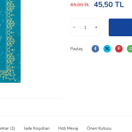
45,50
TL
65,00
TL
Paylaş
mlar (1)
İade Koşulları
Hızlı Mesaj
Öneri Kutusu