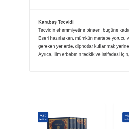
Karabaş Tecvidi
Tecvidin ehemmiyetine binaen, bugüne kadar 
Eseri hazırlarken, mümkün mertebe yorucu ve 
gereken yerlerde, dipnotlar kullanmak yerine
Ayrıca, ilim erbabının tedkik ve istifadesi içi
30
3
%
%
İndirim
İndi