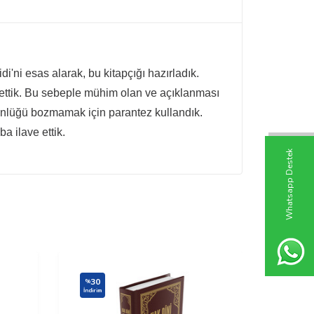
ni esas alarak, bu kitapçığı hazırladık.
fettik. Bu sebeple mühim olan ve açıklanması
tünlüğü bozmamak için parantez kullandık.
ba ilave ettik.
W
h
t
s
a
p
p
D
e
s
t
e
k
H
a
t
t
30
30
%
%
İndirim
İndirim