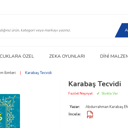
A
CUKLARA ÖZEL
ZEKA OYUNLARI
DINI MALZE
m İlimleri
|
Karabaş Tecvidi
Karabaş Tecvidi
Fazilet Neşriyat
Stokta Var
Yazar:
Abdurrahman Karabaş Ef
İncele: