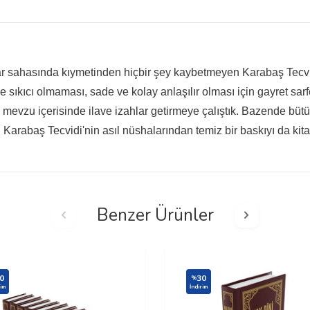
sahasında kıymetinden hiçbir şey kaybetmeyen Karabaş Tecvidi'
sıkıcı olmaması, sade ve kolay anlaşılır olması için gayret sar
 mevzu içerisinde ilave izahlar getirmeye çalıştık. Bazende bü
n, Karabaş Tecvidi'nin asıl nüshalarından temiz bir baskıyı da kita
Benzer Ürünler
0
30
%
rim
İndirim