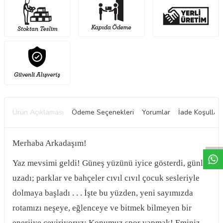
Ürün Açıklaması
Ödeme Seçenekleri
Yorumlar
İade Koşulları
W
h
t
a
p
p
D
e
s
e
H
a
t
t
Merhaba Arkadaşım!
Yaz mevsimi geldi! Güneş yüzünü iyice gösterdi, günler
uzadı; parklar ve bahçeler cıvıl cıvıl çocuk sesleriyle
dolmaya başladı . . . İşte bu yüzden, yeni sayımızda
rotamızı neşeye, eğlenceye ve bitmek bilmeyen bir
enerjiye çeviriyoruz: Konumuz spor yapmak! Eminiz,