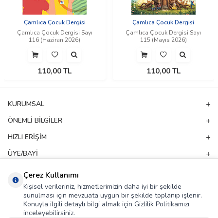
Çamlıca Çocuk Dergisi
Çamlıca Çocuk Dergisi
Çamlıca Çocuk Dergisi Sayı
Çamlıca Çocuk Dergisi Sayı
116 (Haziran 2026)
115 (Mayıs 2026)
110,00
TL
110,00
TL
KURUMSAL
ÖNEMLI BILGILER
HIZLI ERIŞIM
ÜYE/BAYI
ADRES & İLETIŞIM
Çerez Kullanımı
Kişisel verileriniz, hizmetlerimizin daha iyi bir şekilde
sunulması için mevzuata uygun bir şekilde toplanıp işlenir.
E-Bülten Aboneliği
Konuyla ilgili detaylı bilgi almak için Gizlilik Politikamızı
inceleyebilirsiniz.
Kampanya ve yeniliklerden haberdar olmak için e-bültenimize abone olun!