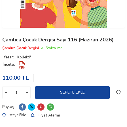
Çamlıca Çocuk Dergisi Sayı 116 (Haziran 2026)
Çamlıca Çocuk Dergisi
Stokta Var
Yazar:
Kollektif
İncele:
110,00
TL
SEPETE EKLE
Paylaş
Fiyat Alarmı
Listeye Ekle