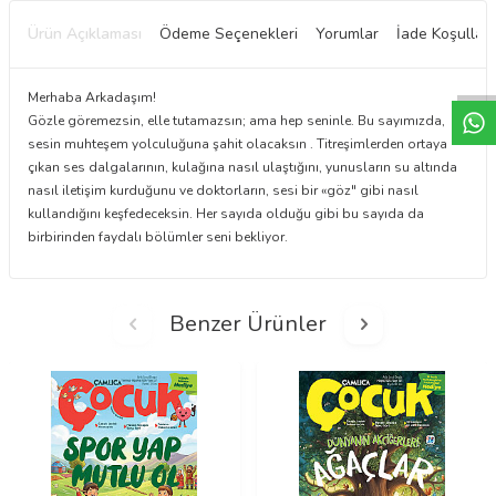
Ürün Açıklaması
Ödeme Seçenekleri
Yorumlar
İade Koşulları
W
h
t
a
p
p
D
e
s
e
H
a
t
t
Merhaba Arkadaşım!
Gözle göremezsin, elle tutamazsın; ama hep seninle. Bu sayımızda,
sesin muhteşem yolculuğuna şahit olacaksın . Titreşimlerden ortaya
çıkan ses dalgalarının, kulağına nasıl ulaştığını, yunusların su altında
nasıl iletişim kurduğunu ve doktorların, sesi bir «göz" gibi nasıl
kullandığını keşfedeceksin. Her sayıda olduğu gibi bu sayıda da
birbirinden faydalı bölümler seni bekliyor.
Benzer Ürünler