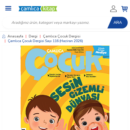
ARA
Anasayfa
|
Dergi
|
Çamlıca Çocuk Dergisi
|
Çamlıca Çocuk Dergisi Sayı 116 (Haziran 2026)