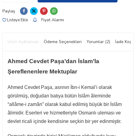
Paylaş
Fiyat Alarmı
Listeye Ekle
Ürün Açıklaması
Ödeme Seçenekleri
Yorumlar (2)
İade Koşull
Ahmed Cevdet Paşa’dan İslam’la
Şereflenenlere Mektuplar
Ahmed Cevdet Paşa, asrının İbn-i Kemal’i olarak
görülmüş, doğudan batıya bütün İslâm âleminde
“allâme-i zamân” olarak kabul edilmiş büyük bir İslâm
âlimidir. Eserleri ve hizmetleriyle Osmanlı uleması ve
devlet ricali içinde kendisine seçkin bir yer edinmiştir.