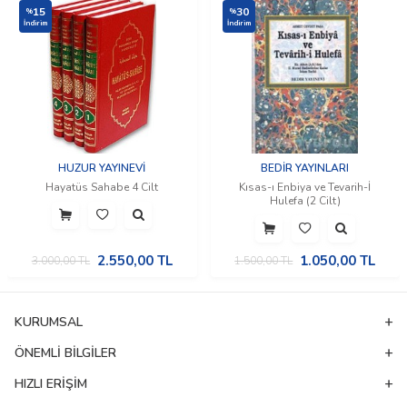
15
30
%
%
İndirim
İndirim
HUZUR YAYINEVİ
BEDİR YAYINLARI
Hayatüs Sahabe 4 Cilt
Kısas-ı Enbiya ve Tevarih-İ
Hulefa (2 Cilt)
2.550,00
TL
1.050,00
TL
3.000,00
TL
1.500,00
TL
KURUMSAL
ÖNEMLI BILGILER
HIZLI ERIŞIM