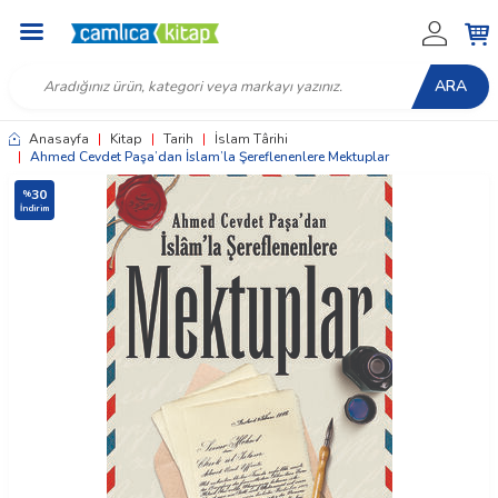
ARA
Anasayfa
|
Kitap
|
Tarih
|
İslam Târihi
|
Ahmed Cevdet Paşa’dan İslam’la Şereflenenlere Mektuplar
30
%
İndirim