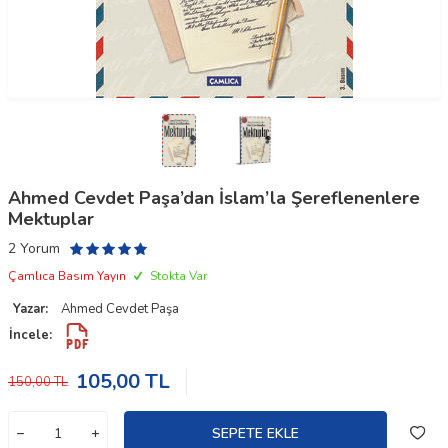
Ahmed Cevdet Paşa’dan İslam’la Şereflenenlere
Mektuplar
2 Yorum
Çamlıca Basım Yayın
Stokta Var
Yazar:
Ahmed Cevdet Paşa
İncele:
105,00
TL
150,00
TL
SEPETE EKLE