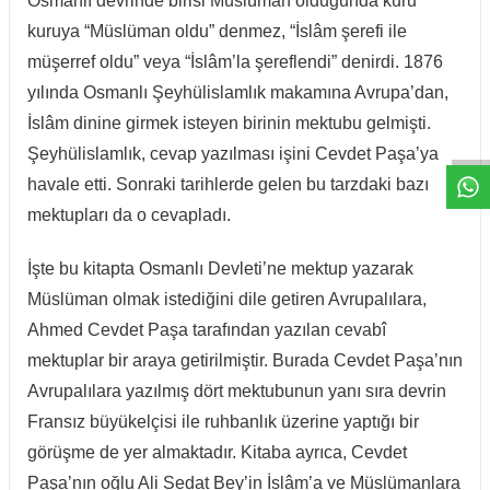
Osmanlı devrinde birisi Müslüman olduğunda kuru
kuruya “Müslüman oldu” denmez, “İslâm şerefi ile
müşerref oldu” veya “İslâm’la şereflendi” denirdi. 1876
yılında Osmanlı Şeyhülislamlık makamına Avrupa’dan,
W
h
t
a
p
p
D
e
s
e
H
a
t
t
İslâm dinine girmek isteyen birinin mektubu gelmişti.
Şeyhülislamlık, cevap yazılması işini Cevdet Paşa’ya
havale etti. Sonraki tarihlerde gelen bu tarzdaki bazı
mektupları da o cevapladı.
İşte bu kitapta Osmanlı Devleti’ne mektup yazarak
Müslüman olmak istediğini dile getiren Avrupalılara,
Ahmed Cevdet Paşa tarafından yazılan cevabî
mektuplar bir araya getirilmiştir. Burada Cevdet Paşa’nın
Avrupalılara yazılmış dört mektubunun yanı sıra devrin
Fransız büyükelçisi ile ruhbanlık üzerine yaptığı bir
görüşme de yer almaktadır. Kitaba ayrıca, Cevdet
Paşa’nın oğlu Ali Sedat Bey’in İslâm’a ve Müslümanlara