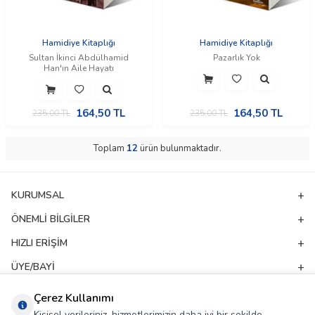
Hamidiye Kitaplığı
Hamidiye Kitaplığı
Sultan İkinci Abdülhamid
Pazarlık Yok
Han'ın Aile Hayatı
164,50
TL
164,50
TL
235,00
TL
235,00
TL
Toplam
12
ürün bulunmaktadır.
KURUMSAL
ÖNEMLI BILGILER
HIZLI ERIŞIM
ÜYE/BAYI
ADRES & İLETIŞIM
Çerez Kullanımı
Kişisel verileriniz, hizmetlerimizin daha iyi bir şekilde