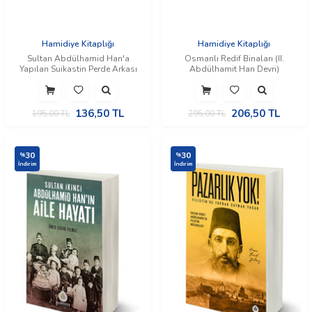
Hamidiye Kitaplığı
Hamidiye Kitaplığı
Sultan Abdülhamid Han'a
Osmanlı Redif Binaları (II.
Yapılan Suikastin Perde Arkası
Abdülhamit Han Devri)
136,50
TL
206,50
TL
195,00
TL
295,00
TL
30
30
%
%
İndirim
İndirim