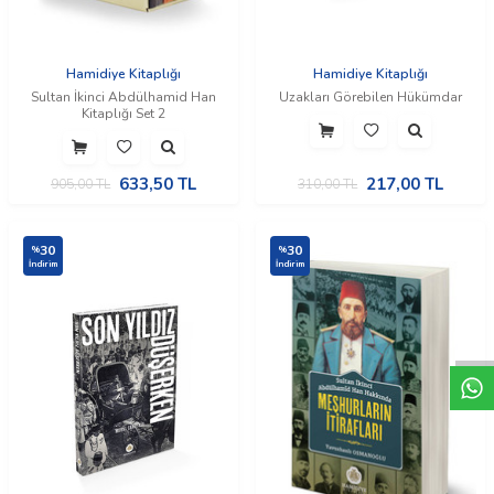
Hamidiye Kitaplığı
Hamidiye Kitaplığı
Sultan İkinci Abdülhamid Han
Uzakları Görebilen Hükümdar
Kitaplığı Set 2
633,50
TL
217,00
TL
905,00
TL
310,00
TL
30
30
%
%
İndirim
İndirim
W
h
t
a
p
p
D
e
s
e
H
a
t
t