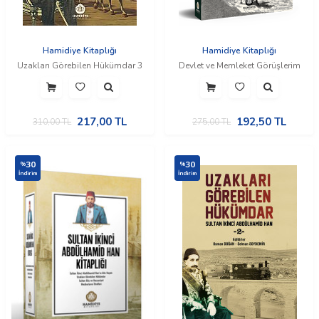
Hamidiye Kitaplığı
Hamidiye Kitaplığı
Uzakları Görebilen Hükümdar 3
Devlet ve Memleket Görüşlerim
217,00
TL
192,50
TL
310,00
TL
275,00
TL
30
30
%
%
İndirim
İndirim