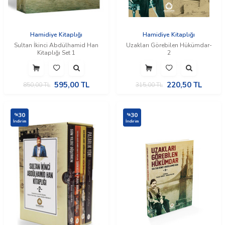
Hamidiye Kitaplığı
Hamidiye Kitaplığı
Sultan İkinci Abdülhamid Han
Uzakları Görebilen Hükümdar-
Kitaplığı Set 1
2
595,00
TL
220,50
TL
850,00
TL
315,00
TL
30
30
%
%
İndirim
İndirim