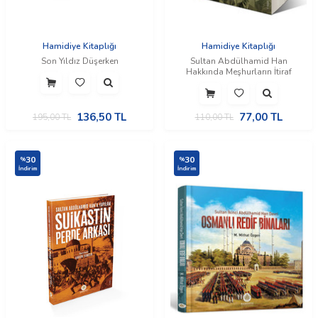
Hamidiye Kitaplığı
Hamidiye Kitaplığı
Son Yıldız Düşerken
Sultan Abdülhamid Han
Hakkında Meşhurların İtiraf
136,50
TL
77,00
TL
195,00
TL
110,00
TL
30
30
%
%
İndirim
İndirim