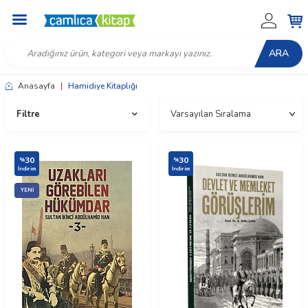
ARA
Anasayfa
|
Hamidiye Kitaplığı
Filtre
30
30
%
%
İndirim
İndirim
YENI