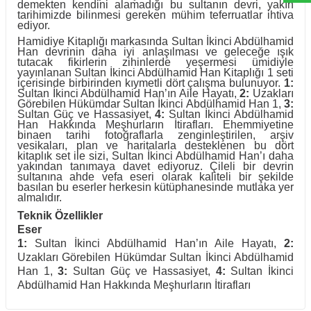
demekten kendini alamadığı bu sultanın devri, yakın
tarihimizde bilinmesi gereken mühim teferruatlar ihtiva
ediyor.
Hamidiye Kitaplığı markasında Sultan İkinci Abdülhamid
Han devrinin daha iyi anlaşılması ve geleceğe ışık
tutacak fikirlerin zihinlerde yeşermesi ümidiyle
yayınlanan Sultan İkinci Abdülhamid Han Kitaplığı 1 seti
içerisinde birbirinden kıymetli dört çalışma bulunuyor.
1:
Sultan İkinci Abdülhamid Han’ın Aile Hayatı,
2:
Uzakları
Görebilen Hükümdar Sultan İkinci Abdülhamid Han 1,
3:
Sultan Güç ve Hassasiyet,
4:
Sultan İkinci Abdülhamid
Han Hakkında Meşhurların İtirafları. Ehemmiyetine
binaen tarihi fotoğraflarla zenginleştirilen, arşiv
vesikaları, plan ve haritalarla desteklenen bu dört
kitaplık set ile sizi, Sultan İkinci Abdülhamid Han’ı daha
yakından tanımaya davet ediyoruz. Çileli bir devrin
sultanına ahde vefa eseri olarak kaliteli bir şekilde
basılan bu eserler herkesin kütüphanesinde mutlaka yer
almalıdır.
Teknik Özellikler
Eser
1:
Sultan İkinci Abdülhamid Han’ın Aile Hayatı,
2:
Uzakları Görebilen Hükümdar Sultan İkinci Abdülhamid
Han 1,
3:
Sultan Güç ve Hassasiyet,
4:
Sultan İkinci
Abdülhamid Han Hakkında Meşhurların İtirafları