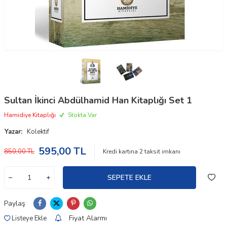
Sultan İkinci Abdülhamid Han Kitaplığı Set 1
Hamidiye Kitaplığı
Stokta Var
Yazar:
Kolektif
595,00
TL
850,00
TL
Kredi kartına
2
taksit imkanı
SEPETE EKLE
Paylaş
Fiyat Alarmı
Listeye Ekle