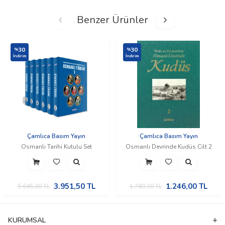
Benzer Ürünler
30
30
%
%
İndirim
İndirim
Çamlıca Basım Yayın
Çamlıca Basım Yayın
Osmanlı Tarihi Kutulu Set
Osmanlı Devrinde Kudüs Cilt 2
3.951,50
TL
1.246,00
TL
5.645,00
TL
1.780,00
TL
KURUMSAL