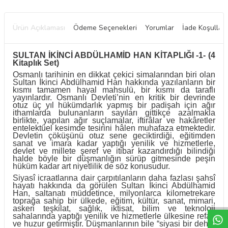
Ürün Açıklaması
Ödeme Seçenekleri
Yorumlar
İade Koşulları
SULTAN İKİNCİ ABDÜLHAMİD HAN KİTAPLIĞI -1-
(4
Kitaplık Set)
Osmanlı tarihinin en dikkat çekici simalarından biri olan
Sultan İkinci Abdülhamid Han hakkında yazılanların bir
kısmı tamamen hayal mahsulü, bir kısmı da taraflı
yayınlardır. Osmanlı Devleti’nin en kritik bir devrinde
otuz üç yıl hükümdarlık yapmış bir padişah için ağır
ithamlarda bulunanların sayıları gittikçe azalmakla
birlikte, yapılan ağır suçlamalar, iftirâlar ve hakâretler
entelektüel kesimde tesirini hâlen muhafaza etmektedir.
Devletin çöküşünü otuz sene geciktirdiği, eğitimden
sanat ve imara kadar yaptığı yenilik ve hizmetlerle,
devlet ve millete şeref ve itibar kazandırdığı bilindiği
halde böyle bir düşmanlığın sürüp gitmesinde peşin
hüküm kadar art niyetlilik de söz konusudur.
Siyasî icraatlarına dair çarpıtılanların daha fazlası şahsî
W
h
t
a
p
p
D
e
s
e
H
a
t
t
hayatı hakkında da görülen Sultan İkinci Abdülhamid
Han, saltanatı müddetince, milyonlarca kilometrekare
toprağa sahip bir ülkede, eğitim, kültür, sanat, mimari,
askeri teşkilat, sağlık, iktisat, bilim ve teknoloji
sahalarında yaptığı yenilik ve hizmetlerle ülkesine refah
ve huzur getirmiştir. Düşmanlarının bile “siyasi bir deha”