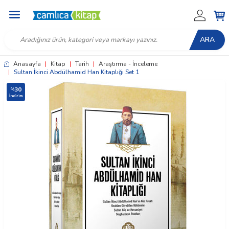
ARA
Anasayfa
|
Kitap
|
Tarih
|
Araştırma - İnceleme
|
Sultan İkinci Abdülhamid Han Kitaplığı Set 1
30
%
İndirim